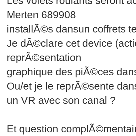
Les volets roulants seront 
Merten 689908
installÃ©s dansun coffrets t
Je dÃ©clare cet device (act
reprÃ©sentation
graphique des piÃ©ces dans 
Ou/et je le reprÃ©sente da
un VR avec son canal ?
Et question complÃ©mentair