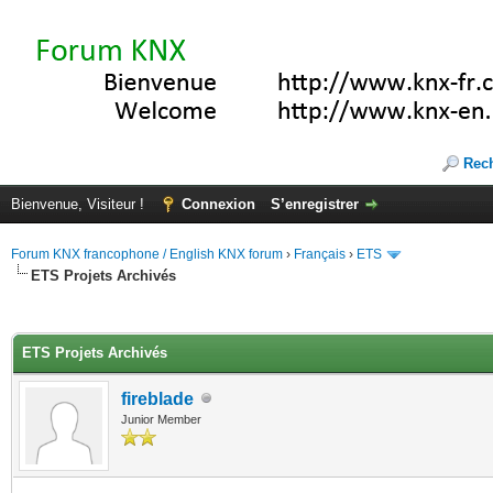
Rec
Bienvenue, Visiteur !
Connexion
S’enregistrer
Forum KNX francophone / English KNX forum
›
Français
›
ETS
ETS Projets Archivés
(s))
ETS Projets Archivés
fireblade
Junior Member