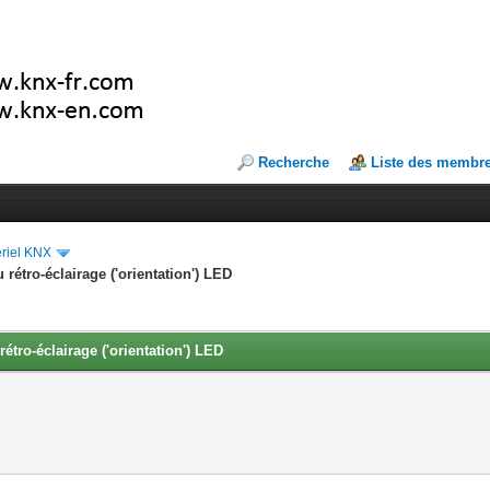
Recherche
Liste des membr
riel KNX
étro-éclairage ('orientation') LED
tro-éclairage ('orientation') LED