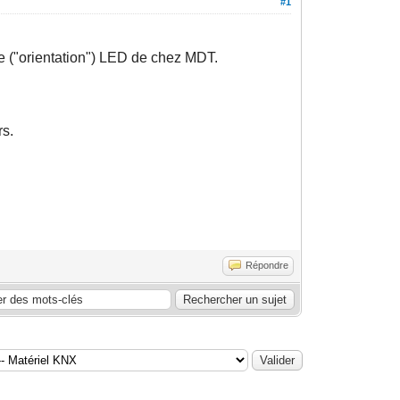
#1
age ("orientation") LED de chez MDT.
rs.
Répondre