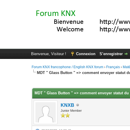
Bienvenue, Visiteur !
Connexion
S’enregistrer
Forum KNX francophone / English KNX forum
›
Français
›
Maté
MDT " Glass Button " => comment envoyer statut du r
Moyenne : 0 (0 vote(s))
1
2
3
4
5
MDT " Glass Button " => comment envoyer statut du ré
KNXB
Junior Member