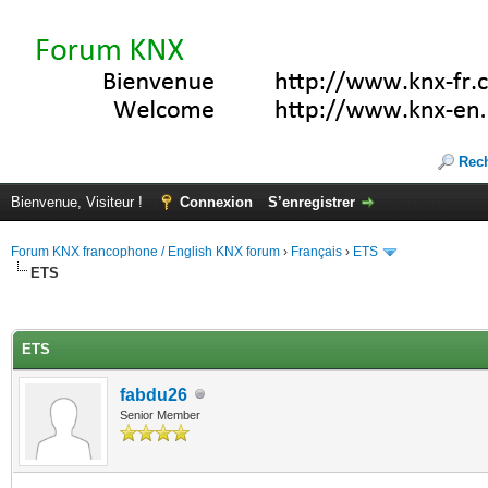
Rec
Bienvenue, Visiteur !
Connexion
S’enregistrer
Forum KNX francophone / English KNX forum
›
Français
›
ETS
ETS
(s))
ETS
fabdu26
Senior Member