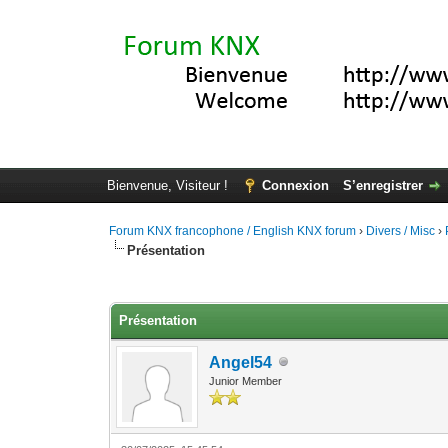
Bienvenue, Visiteur !
Connexion
S’enregistrer
Forum KNX francophone / English KNX forum
›
Divers / Misc
›
Présentation
Moyenne : 0 (0 vote(s))
1
2
3
4
5
Présentation
Angel54
Junior Member