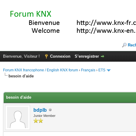
Rec
Bienvenue, Visiteur !
Connexion
S’enregistrer
Forum KNX francophone / English KNX forum
›
Français
›
ETS
besoin d'aide
(s))
besoin d'aide
bdplb
Junior Member