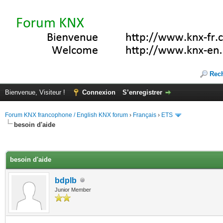
Rec
Bienvenue, Visiteur !
Connexion
S’enregistrer
Forum KNX francophone / English KNX forum
›
Français
›
ETS
besoin d'aide
(s))
besoin d'aide
bdplb
Junior Member