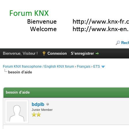
Rec
Bienvenue, Visiteur !
Connexion
S’enregistrer
Forum KNX francophone / English KNX forum
›
Français
›
ETS
besoin d'aide
(s))
besoin d'aide
bdplb
Junior Member