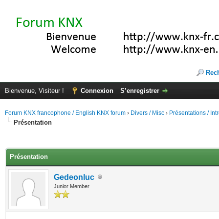
Rec
Bienvenue, Visiteur !
Connexion
S’enregistrer
Forum KNX francophone / English KNX forum
›
Divers / Misc
›
Présentations / In
Présentation
(s))
Présentation
Gedeonluc
Junior Member