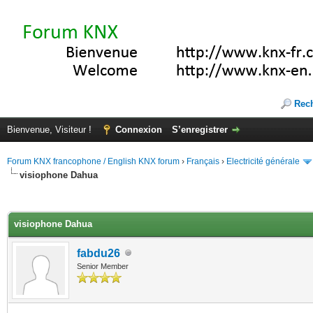
Rec
Bienvenue, Visiteur !
Connexion
S’enregistrer
Forum KNX francophone / English KNX forum
›
Français
›
Electricité générale
visiophone Dahua
(s))
visiophone Dahua
fabdu26
Senior Member