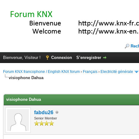
Rec
Bienvenue, Visiteur !
Connexion
S’enregistrer
Forum KNX francophone / English KNX forum
›
Français
›
Electricité générale
visiophone Dahua
(s))
visiophone Dahua
fabdu26
Senior Member