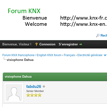
Rec
Bienvenue, Visiteur !
Connexion
S’enregistrer
Forum KNX francophone / English KNX forum
›
Français
›
Electricité générale
visiophone Dahua
(s))
visiophone Dahua
fabdu26
Senior Member