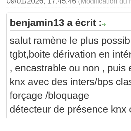
09/01/2026, 17:45:46
(Modification du
benjamin13 a écrit :
salut ramène le plus possibl
tgbt,boite dérivation en inté
, encastrable ou non , puis 
knx avec des inters/bps cla
forçage /bloquage
détecteur de présence knx