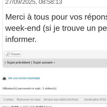
27/09/2025, 08:58:13
Merci à tous pour vos répons
week-end (si je trouve un 
informer.
Trouver
«
Sujet précédent
|
Sujet suivant
»
Voir une version imprimable
Utilisateur(s) parcourant ce sujet : 1 visiteur(s)
Contact
Retourner en haut
Version bas-débit (Archivé)
Syndication RSS
Moteur
MyBB
, © 2002-2026
MyBB Group
.