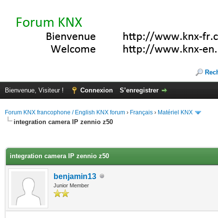
Rec
Bienvenue, Visiteur !
Connexion
S’enregistrer
Forum KNX francophone / English KNX forum
›
Français
›
Matériel KNX
integration camera IP zennio z50
(s))
integration camera IP zennio z50
benjamin13
Junior Member