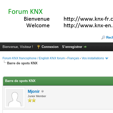
Rec
Bienvenue, Visiteur !
Connexion
S’enregistrer
Forum KNX francophone / English KNX forum
›
Français
›
Vos installations
Barre de spots KNX
(s))
Barre de spots KNX
Mjonir
Junior Member