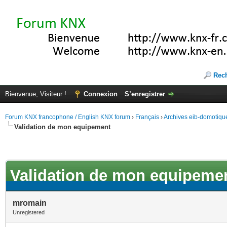
Rec
Bienvenue, Visiteur !
Connexion
S’enregistrer
Forum KNX francophone / English KNX forum
›
Français
›
Archives eib-domotiqu
Validation de mon equipement
Validation de mon equipeme
mromain
Unregistered