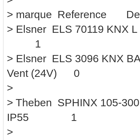
> marque Reference Des
> Elsner ELS 70119 
1
> Elsner ELS 3096 KNX BA
Vent (24V) 0
>
> Theben SPHINX 105-30
IP55 1
>