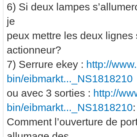
6) Si deux lampes s’allumer
je
peux mettre les deux lignes 
actionneur?
7) Serrure ekey :
http://www
bin/eibmarkt..._NS1818210
ou avec 3 sorties :
http://ww
bin/eibmarkt..._NS1818210
:
Comment l’ouverture de port
allumage des