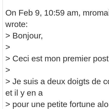
On Feb 9, 10:59 am, mroma
wrote:
> Bonjour,
>
> Ceci est mon premier post,
>
> Je suis a deux doigts de
et il y en a
> pour une petite fortune alors