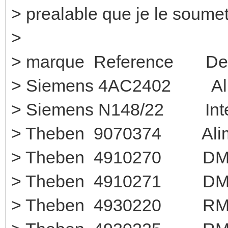
> prealable que je le soumet
>
> marque Reference D
> Siemens 4AC2402 Alim
> Siemens N148/22 
> Theben 9070374 Al
> Theben 4910
> Theben 4910
> Theben 49302