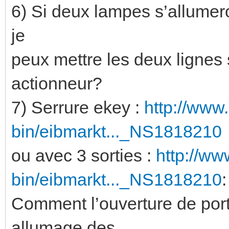
6) Si deux lampes s’allumer
je
peux mettre les deux lignes 
actionneur?
7) Serrure ekey :
http://www
bin/eibmarkt..._NS1818210
ou avec 3 sorties :
http://ww
bin/eibmarkt..._NS1818210
:
Comment l’ouverture de port
allumage des