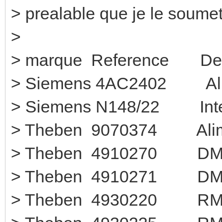
> prealable que je le soumet
>
> marque Reference D
> Siemens 4AC2402 Alim
> Siemens N148/22 
> Theben 9070374 Al
> Theben 4910
> Theben 4910
> Theben 49302