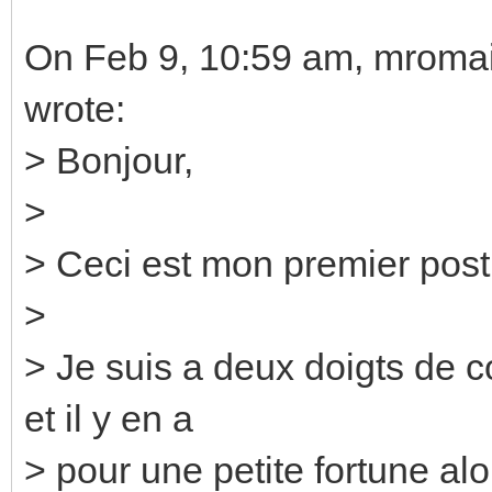
On Feb 9, 10:59 am, mroma
wrote:
> Bonjour,
>
> Ceci est mon premier post,
>
> Je suis a deux doigts de
et il y en a
> pour une petite fortune alors