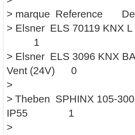
> marque Reference Des
> Elsner ELS 70119 
1
> Elsner ELS 3096 KNX BA
Vent (24V) 0
>
> Theben SPHINX 105-30
IP55 1
>