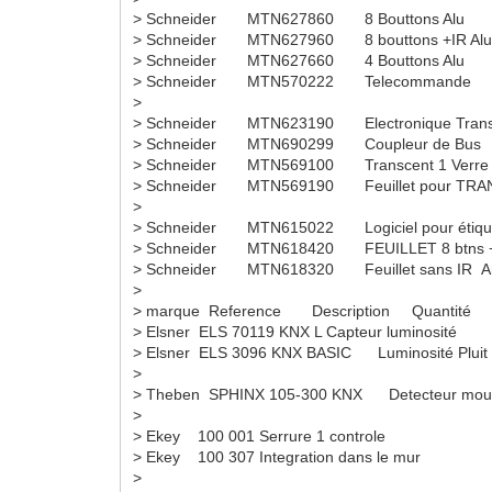
> Schneider MTN627860 8 Bouttons Al
> Schneider MTN627960 8 bouttons +IR A
> Schneider MTN627660 4 Bouttons Al
> Schneider MTN570222 Telecomman
>
> Schneider MTN623190 Electronique Trans
> Schneider MTN690299 Coupleur de B
> Schneider MTN569100 Transcent 1 
> Schneider MTN569190 Feuillet pour TRA
>
> Schneider MTN615022 Logiciel 
> Schneider MTN618420 FEUILLET 8 btns + 
> Schneider MTN618320 Feuillet sans IR Arg
>
> marque Reference Description Quantité
> Elsner ELS 70119 KNX L Capteur
> Elsner ELS 3096 KNX BASIC Luminosité Pluit
>
> Theben SPHINX 105-300 KNX Detecteur
>
> Ekey 100 001 Serrure 1 contro
> Ekey 100 307 Integration dans le mur
>