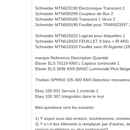
Schneider MTN623190 Electronique Transcent 2
Schneider MTN690299 Coupleur de Bus 2
Schneider MTN569100 Transcent 1 Verre 2
Schneider MTN569190 Feuillet pour TRANSCENT 
Schneider MTN615022 Logiciel pour étiquettes 1
Schneider MTN618420 FEUILLET 8 btns + IR ARG (
Schneider MTN618320 Feuillet sans IR Argenté (28 
marque Reference Description Quantité
Elsner ELS 70119 KNX L Capteur luminosité 1
Elsner ELS 3096 KNX BASIC Luminosité Pluit Neige
Theben SPHINX 105-300 KNX Detecteur mouvemen
Ekey 100 001 Serrure 1 controle 1
Ekey 100 307 Integration dans le mur
Mes questions sont les suivants:
1) Y voyez vous des erreurs, incohérences, omissi
2) Y a t-il des éléments a remplacer par d'autres, d
rapport qualité/prix ou plus performant?