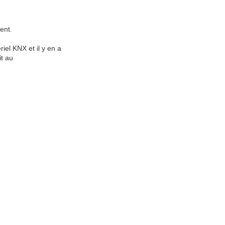
ent.
el KNX et il y en a
it au
1