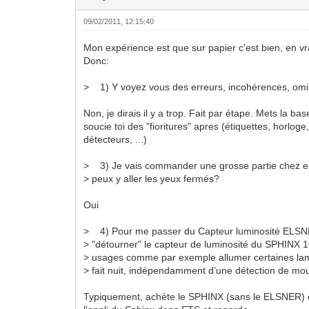
09/02/2011, 12:15:40
Mon expérience est que sur papier c'est bien, en vr
Donc:
> 1) Y voyez vous des erreurs, incohérences, omi
Non, je dirais il y a trop. Fait par étape. Mets la ba
soucie toi des "fioritures" apres (étiquettes, horloge
détecteurs, ...)
> 3) Je vais commander une grosse partie chez ei
> peux y aller les yeux fermés?
Oui
> 4) Pour me passer du Capteur luminosité ELSNE
> "détourner" le capteur de luminosité du SPHINX 
> usages comme par exemple allumer certaines lam
> fait nuit, indépendamment d’une détection de m
Typiquement, achète le SPHINX (sans le ELSNER) e