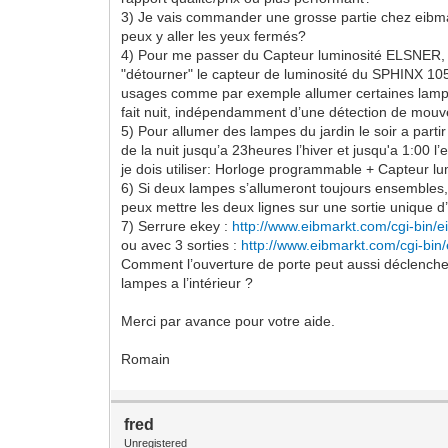
3) Je vais commander une grosse partie chez eibma
peux y aller les yeux fermés?
4) Pour me passer du Capteur luminosité ELSNER, 
"détourner" le capteur de luminosité du SPHINX 10
usages comme par exemple allumer certaines lampe
fait nuit, indépendamment d’une détection de mou
5) Pour allumer des lampes du jardin le soir a parti
de la nuit jusqu’a 23heures l’hiver et jusqu'a 1:00 l’
je dois utiliser: Horloge programmable + Capteur lu
6) Si deux lampes s’allumeront toujours ensembles,
peux mettre les deux lignes sur une sortie unique d
7) Serrure ekey :
http://www.eibmarkt.com/cgi-bin/
ou avec 3 sorties :
http://www.eibmarkt.com/cgi-bi
Comment l’ouverture de porte peut aussi déclench
lampes a l’intérieur ?
Merci par avance pour votre aide.
Romain
fred
Unregistered