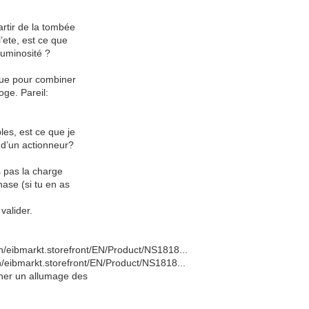
artir de la tombée
l’ete, est ce que
luminosité ?
que pour combiner
oge. Pareil:
es, est ce que je
 d’un actionneur?
s pas la charge
ase (si tu en as
valider.
n/eibmarkt.storefront/EN/Product/NS1818...
in/eibmarkt.storefront/EN/Product/NS1818...
cher un allumage des