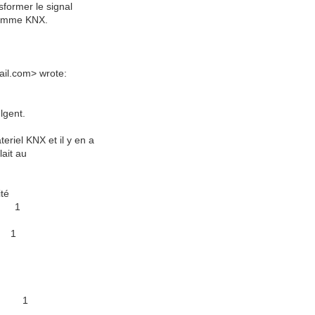
sformer le signal
gramme KNX.
il.com> wrote:
lgent.
riel KNX et il y en a
lait au
té
IP 1
a 1
2
2
ble 1