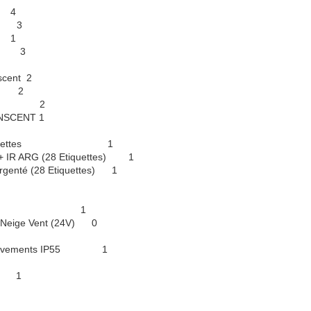
u 4
lu 3
u 1
de 3
cent 2
us 2
Verre 2
NSCENT 1
pour étiquettes 1
IR ARG (28 Etiquettes) 1
enté (28 Etiquettes) 1
 luminosité 1
 Neige Vent (24V) 0
 mouvements IP55 1
le 1