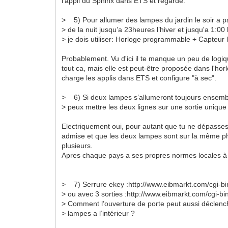
l'appli du Sphinx dans ETS et regarde.
> 5) Pour allumer des lampes du jardin le soir a p
> de la nuit jusqu’a 23heures l’hiver et jusqu'a 1:00 
> je dois utiliser: Horloge programmable + Capteur 
Probablement. Vu d'ici il te manque un peu de logi
tout ca, mais elle est peut-être proposée dans l'horl
charge les applis dans ETS et configure "à sec".
> 6) Si deux lampes s’allumeront toujours ensembl
> peux mettre les deux lignes sur une sortie unique
Electriquement oui, pour autant que tu ne dépasse
admise et que les deux lampes sont sur la même ph
plusieurs.
Apres chaque pays a ses propres normes locales à 
> 7) Serrure ekey :http://www.eibmarkt.com/cgi-bi
> ou avec 3 sorties :http://www.eibmarkt.com/cgi-b
> Comment l’ouverture de porte peut aussi déclen
> lampes a l’intérieur ?