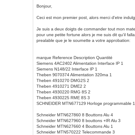
Bonjour,
Ceci est mon premier post, alors merci d'etre indulg
Je suis a deux doigts de commander tout mon materi
pour une petite fortune alors je me suis dit qu'il falla
prealable que je le soumette a votre approbation:
marque Reference Description Quantité
Siemens 4AC2402 Alimentation Interface IP 1
Siemens N148/22 Interface IP 1
Theben 9070374 Alimentation 320ma 1
Theben 4910270 DMG2S 2
Theben 4910271 DME2 2
Theben 4930220 RMG 8S 2
Theben 4930225 RME 8S 3
SCHNEIDER MTN677129 Horloge programmable 
Schneider MTN627860 8 Bouttons Alu 4
Schneider MTN627960 8 bouttons +IR Alu 3
Schneider MTN627660 4 Bouttons Alu 1
Schneider MTN570222 Telecommande 3