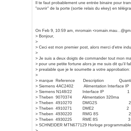
Il te faut probablement une entrée binaire pour tran
"ouvrir" de la porte (sortie relais du ekey) en télé
On Feb 9, 10:59 am, mromain <romain.mau...@gma
> Bonjour,
>
> Ceci est mon premier post, alors merci d'etre indu
>
> Je suis a deux doigts de commander tout mon mate
> pour une petite fortune alors je me suis dit qu'il fal
> prealable que je le soumette a votre approbation:
>
> marque Reference Description Quanti
> Siemens 4AC2402 Alimentation Interface 
> Siemens N148/22 Interface IP 1
> Theben 9070374 Alimentation 320m
> Theben 4910270 DMG2S 
> Theben 4910271 DME2 2
> Theben 4930220 RMG 8S 
> Theben 4930225 RME 8S 3
> SCHNEIDER MTN677129 Horloge programma
>