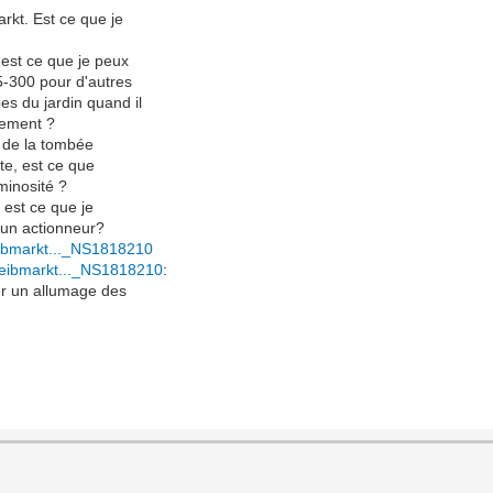
rkt. Est ce que je
est ce que je peux
5-300 pour d'autres
s du jardin quand il
vement ?
r de la tombée
ete, est ce que
minosité ?
 est ce que je
’un actionneur?
eibmarkt..._NS1818210
n/eibmarkt..._NS1818210
:
er un allumage des