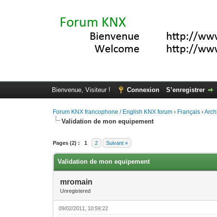
Bienvenue, Visiteur !
Connexion
S’enregistrer
Forum KNX francophone / English KNX forum
›
Français
›
Arch
Validation de mon equipement
Moyenne : 0 (0 vote(s))
1
2
3
4
5
Pages (2) :
1
2
Suivant »
Validation de mon equipement
mromain
Unregistered
09/02/2011, 10:59:22