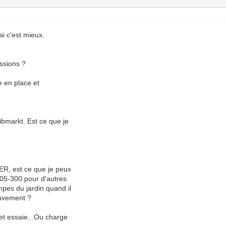
ai c'est mieux.
ssions ?
se en place et
,
bmarkt. Est ce que je
R, est ce que je peux
105-300 pour d'autres
pes du jardin quand il
ouvement ?
t essaie...Ou charge