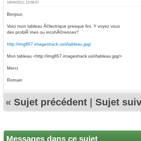
18/04/2011, 13:58:57
Bonjour,
Voici mon tableau Ã©lectrique presque fini. Y voyez vous
des problÃ¨mes ou incohÃ©rences?
http://img857.imageshack.us/i/tableau.jpg/
Mon tableau <http://img857.imageshack.us/i/tableau.jpg/>
Merci
Romain
«
Sujet précédent
|
Sujet sui
Messages dans ce sujet