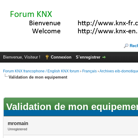
Rec
Bienvenue, Visiteur !
Connexion
S’enregistrer
Forum KNX francophone / English KNX forum
›
Français
›
Archives eib-domotiqu
Validation de mon equipement
Validation de mon equipeme
mromain
Unregistered