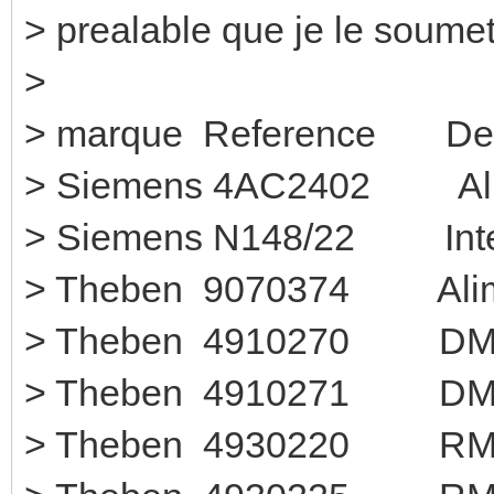
> prealable que je le soumet
>
> marque Reference D
> Siemens 4AC2402 Alim
> Siemens N148/22 
> Theben 9070374 Al
> Theben 4910
> Theben 4910
> Theben 49302