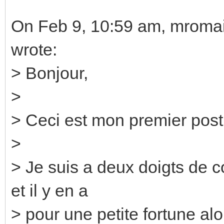
On Feb 9, 10:59 am, mroma
wrote:
> Bonjour,
>
> Ceci est mon premier post,
>
> Je suis a deux doigts de
et il y en a
> pour une petite fortune alors