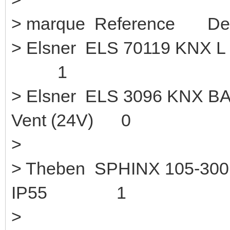
> marque Reference Des
> Elsner ELS 70119 
1
> Elsner ELS 3096 KNX BA
Vent (24V) 0
>
> Theben SPHINX 105-30
IP55 1
>