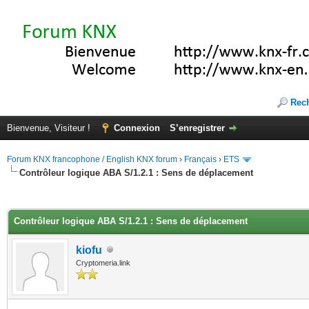
Rec
Bienvenue, Visiteur !
Connexion
S’enregistrer
Forum KNX francophone / English KNX forum
›
Français
›
ETS
Contrôleur logique ABA S/1.2.1 : Sens de déplacement
(s))
Contrôleur logique ABA S/1.2.1 : Sens de déplacement
kiofu
Cryptomeria.link