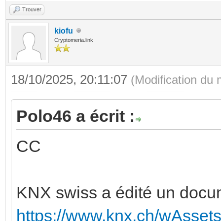
Trouver
kiofu
Cryptomeria.link
18/10/2025, 20:11:07
(Modification du
Polo46 a écrit :
CC
KNX swiss a édité un docu
https://www.knx.ch/wAssets