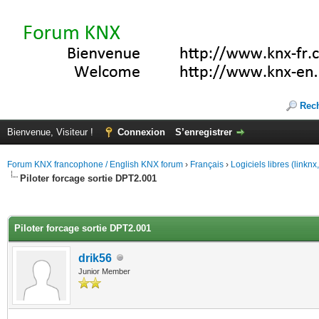
Rec
Bienvenue, Visiteur !
Connexion
S’enregistrer
Forum KNX francophone / English KNX forum
›
Français
›
Logiciels libres (linkn
Piloter forcage sortie DPT2.001
(s))
Piloter forcage sortie DPT2.001
drik56
Junior Member