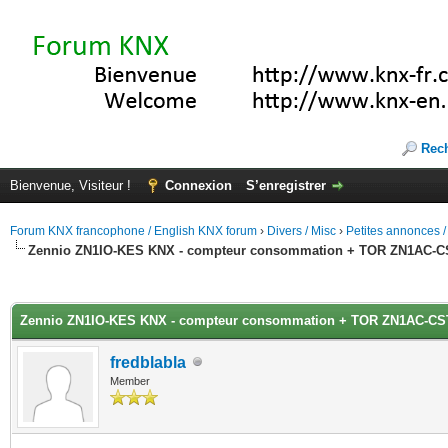
Rec
Bienvenue, Visiteur !
Connexion
S’enregistrer
Forum KNX francophone / English KNX forum
›
Divers / Misc
›
Petites annonces /
Zennio ZN1IO-KES KNX - compteur consommation + TOR ZN1AC-C
(s))
Zennio ZN1IO-KES KNX - compteur consommation + TOR ZN1AC-CS
fredblabla
Member