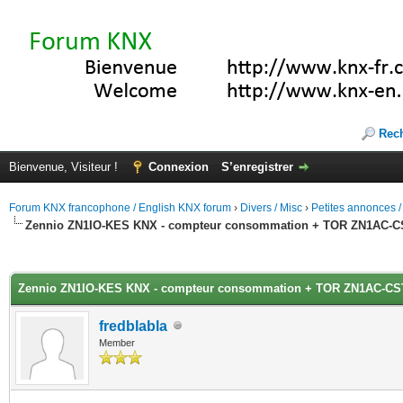
Rec
Bienvenue, Visiteur !
Connexion
S’enregistrer
Forum KNX francophone / English KNX forum
›
Divers / Misc
›
Petites annonces /
Zennio ZN1IO-KES KNX - compteur consommation + TOR ZN1AC-C
(s))
Zennio ZN1IO-KES KNX - compteur consommation + TOR ZN1AC-CS
fredblabla
Member