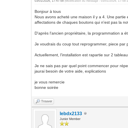
03/01/2026, 17:47:58
(Modification du message : 03/01/2026, 17:58:
Bonjour à tous
Nous avons acheté une maison il y a 4. Une partie
affectations de chaques boutons qui n'est pas la not
D'après l'ancien propriétaire, la programmation a 
Je voudrais du coup tout reprogrammer, piece par pi
Actuellement, l'installation est rapartie sur 2 tablea
Je ne sais pas par quel point commencer pour réper
jaurai besoin de votre aide, explications
je vous remercie
bonne soirée
Trouver
lebdx2133
Junior Member