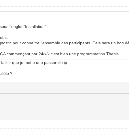
ous l'onglet "Installation"
hebis,
agnostic pour connaître l'ensemble des participants. Cela sera un bon d
des GA commençant par 24/x/x c'est bien une programmation Thebis
va falloir que je mette une passerelle ip
llèle ?