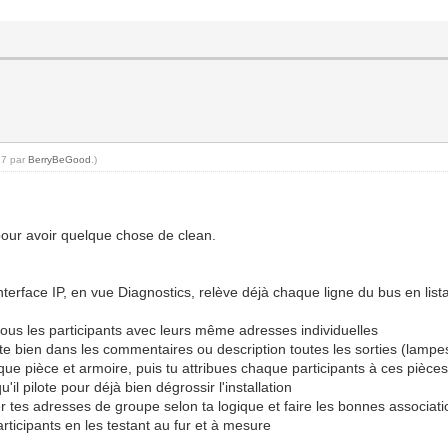
17 par
BerryBeGood
.)
o pour avoir quelque chose de clean.
terface IP, en vue Diagnostics, relève déjà chaque ligne du bus en lista
 tous les participants avec leurs même adresses individuelles
ote bien dans les commentaires ou description toutes les sorties (lampe
ue pièce et armoire, puis tu attribues chaque participants à ces pièce
il pilote pour déjà bien dégrossir l'installation
r tes adresses de groupe selon ta logique et faire les bonnes associati
articipants en les testant au fur et à mesure