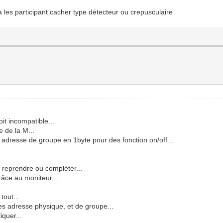
ra les participant cacher type détecteur ou crepusculaire
it incompatible...
e de la M...
 adresse de groupe en 1byte pour des fonction on/off...
 reprendre ou compléter...
râce au moniteur...
tout...
 les adresse physique, et de groupe...
iquer...