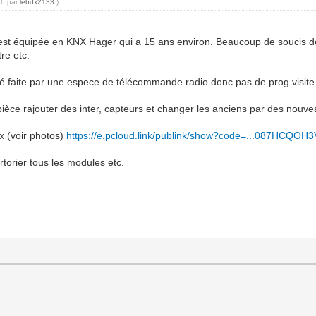
16 par
lebdx2133
.)
 est équipée en KNX Hager qui a 15 ans environ. Beaucoup de soucis d
re etc.
été faite par une espece de télécommande radio donc pas de prog visite
èce rajouter des inter, capteurs et changer les anciens par des nouveau
ux (voir photos)
https://e.pcloud.link/publink/show?code=...087HCQOH3
torier tous les modules etc.