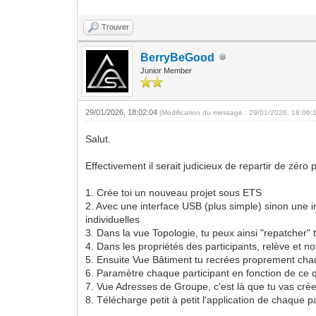
Trouver
BerryBeGood
Junior Member
29/01/2026, 18:02:04
(Modification du message : 29/01/2026, 18:06:
Salut.
Effectivement il serait judicieux de repartir de zér
1. Crée toi un nouveau projet sous ETS
2. Avec une interface USB (plus simple) sinon une in
individuelles
3. Dans la vue Topologie, tu peux ainsi "repatcher"
4. Dans les propriétés des participants, relève et n
5. Ensuite Vue Bâtiment tu recrées proprement chaq
6. Paramètre chaque participant en fonction de ce qu'
7. Vue Adresses de Groupe, c'est là que tu vas crée
8. Télécharge petit à petit l'application de chaque p