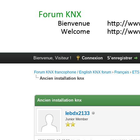
Bienvenue, Visiteur !
Connexion
S’enregistrer
Forum KNX francophone / English KNX forum
›
Français
›
ETS
Ancien installation knx
Moyenne : 0 (0 vote(s))
1
2
3
4
5
Ancien installation knx
lebdx2133
Junior Member