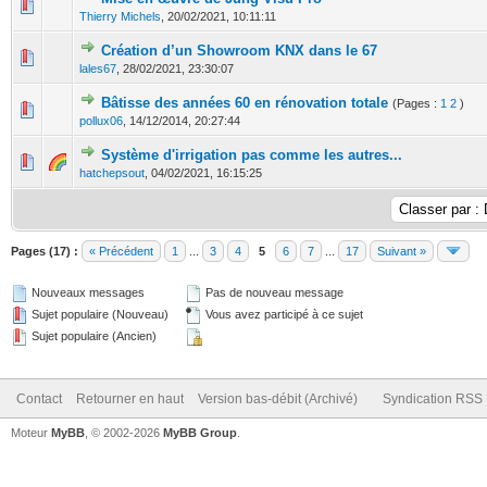
0 Votes - 0 sur 5 en moyenne
1
2
3
4
5
Thierry Michels
,
20/02/2021, 10:11:11
Création d’un Showroom KNX dans le 67
0 Votes - 0 sur 5 en moyenne
1
2
3
4
5
lales67
,
28/02/2021, 23:30:07
Bâtisse des années 60 en rénovation totale
(Pages :
1
2
)
2 Votes - 4.5 sur 5 en moyenne
1
2
3
4
5
pollux06
,
14/12/2014, 20:27:44
Système d'irrigation pas comme les autres...
0 Votes - 0 sur 5 en moyenne
1
2
3
4
5
hatchepsout
,
04/02/2021, 16:15:25
Pages (17) :
« Précédent
1
...
3
4
5
6
7
...
17
Suivant »
Nouveaux messages
Pas de nouveau message
Sujet populaire (Nouveau)
Vous avez participé à ce sujet
Sujet populaire (Ancien)
Contact
Retourner en haut
Version bas-débit (Archivé)
Syndication RSS
Moteur
MyBB
, © 2002-2026
MyBB Group
.