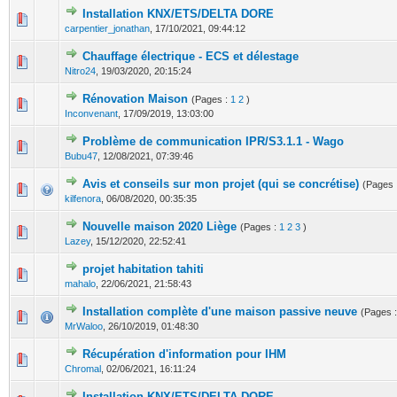
Installation KNX/ETS/DELTA DORE
0 Votes - 0 sur 5 en moyenne
1
2
3
4
5
carpentier_jonathan
,
17/10/2021, 09:44:12
Chauffage électrique - ECS et délestage
0 Votes - 0 sur 5 en moyenne
1
2
3
4
5
Nitro24
,
19/03/2020, 20:15:24
Rénovation Maison
(Pages :
1
2
)
0 Votes - 0 sur 5 en moyenne
1
2
3
4
5
Inconvenant
,
17/09/2019, 13:03:00
Problème de communication IPR/S3.1.1 - Wago
0 Votes - 0 sur 5 en moyenne
1
2
3
4
5
Bubu47
,
12/08/2021, 07:39:46
Avis et conseils sur mon projet (qui se concrétise)
(Pages 
2 Votes - 4 sur 5 en moyenne
1
2
3
4
5
kilfenora
,
06/08/2020, 00:35:35
Nouvelle maison 2020 Liège
(Pages :
1
2
3
)
0 Votes - 0 sur 5 en moyenne
1
2
3
4
5
Lazey
,
15/12/2020, 22:52:41
projet habitation tahiti
0 Votes - 0 sur 5 en moyenne
1
2
3
4
5
mahalo
,
22/06/2021, 21:58:43
Installation complète d'une maison passive neuve
(Pages 
0 Votes - 0 sur 5 en moyenne
1
2
3
4
5
MrWaloo
,
26/10/2019, 01:48:30
Récupération d'information pour IHM
0 Votes - 0 sur 5 en moyenne
1
2
3
4
5
Chromal
,
02/06/2021, 16:11:24
Installation KNX/ETS/DELTA DORE