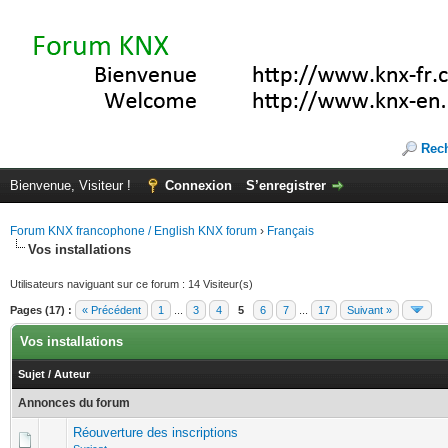
Rec
Bienvenue, Visiteur !
Connexion
S’enregistrer
Forum KNX francophone / English KNX forum
›
Français
Vos installations
Utilisateurs naviguant sur ce forum : 14 Visiteur(s)
Pages (17) :
« Précédent
1
...
3
4
5
6
7
...
17
Suivant »
Vos installations
Sujet
/
Auteur
Annonces du forum
Réouverture des inscriptions