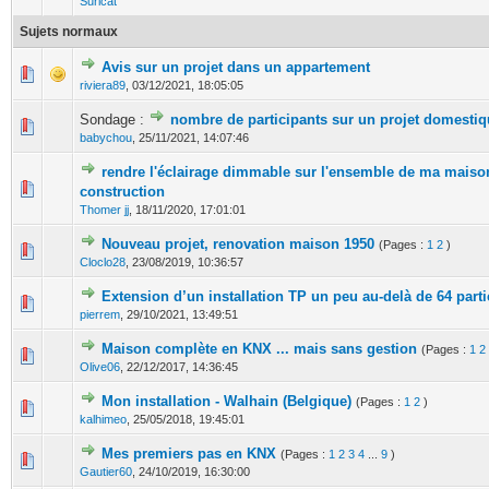
Suricat
Sujets normaux
Avis sur un projet dans un appartement
0 Votes - 0 sur 5 en moyenne
1
2
3
4
5
riviera89
,
03/12/2021, 18:05:05
Sondage :
nombre de participants sur un projet domesti
0 Votes - 0 sur 5 en moyenne
1
2
3
4
5
babychou
,
25/11/2021, 14:07:46
rendre l'éclairage dimmable sur l'ensemble de ma maiso
0 Votes - 0 sur 5 en moyenne
1
2
3
4
5
construction
Thomer jj
,
18/11/2020, 17:01:01
Nouveau projet, renovation maison 1950
(Pages :
1
2
)
0 Votes - 0 sur 5 en moyenne
1
2
3
4
5
Cloclo28
,
23/08/2019, 10:36:57
Extension d’un installation TP un peu au-delà de 64 parti
0 Votes - 0 sur 5 en moyenne
1
2
3
4
5
pierrem
,
29/10/2021, 13:49:51
Maison complète en KNX ... mais sans gestion
(Pages :
1
2
0 Votes - 0 sur 5 en moyenne
1
2
3
4
5
Olive06
,
22/12/2017, 14:36:45
Mon installation - Walhain (Belgique)
(Pages :
1
2
)
0 Votes - 0 sur 5 en moyenne
1
2
3
4
5
kalhimeo
,
25/05/2018, 19:45:01
Mes premiers pas en KNX
(Pages :
1
2
3
4
...
9
)
0 Votes - 0 sur 5 en moyenne
1
2
3
4
5
Gautier60
,
24/10/2019, 16:30:00