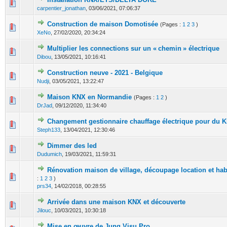
0 Votes - 0 sur 5 en moyenne
1
2
3
4
5
carpentier_jonathan
,
03/06/2021, 07:06:37
Construction de maison Domotisée
(Pages :
1
2
3
)
0 Votes - 0 sur 5 en moyenne
1
2
3
4
5
XeNo
,
27/02/2020, 20:34:24
Multiplier les connections sur un « chemin » électrique
0 Votes - 0 sur 5 en moyenne
1
2
3
4
5
Dibou
,
13/05/2021, 10:16:41
Construction neuve - 2021 - Belgique
0 Votes - 0 sur 5 en moyenne
1
2
3
4
5
Nudji
,
03/05/2021, 13:22:47
Maison KNX en Normandie
(Pages :
1
2
)
0 Votes - 0 sur 5 en moyenne
1
2
3
4
5
DrJad
,
09/12/2020, 11:34:40
Changement gestionnaire chauffage électrique pour du 
0 Votes - 0 sur 5 en moyenne
1
2
3
4
5
Steph133
,
13/04/2021, 12:30:46
Dimmer des led
0 Votes - 0 sur 5 en moyenne
1
2
3
4
5
Dudumich
,
19/03/2021, 11:59:31
Rénovation maison de village, découpage location et hab
0 Votes - 0 sur 5 en moyenne
1
2
3
4
5
:
1
2
3
)
prs34
,
14/02/2018, 00:28:55
Arrivée dans une maison KNX et découverte
0 Votes - 0 sur 5 en moyenne
1
2
3
4
5
Jilouc
,
10/03/2021, 10:30:18
Mise en œuvre de Jung Visu Pro