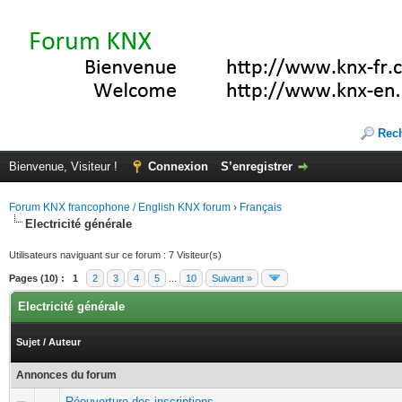
Rec
Bienvenue, Visiteur !
Connexion
S’enregistrer
Forum KNX francophone / English KNX forum
›
Français
Electricité générale
Utilisateurs naviguant sur ce forum : 7 Visiteur(s)
Pages (10) :
1
2
3
4
5
...
10
Suivant »
Electricité générale
Sujet
/
Auteur
Annonces du forum
Réouverture des inscriptions