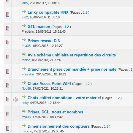
lolilol
,
23/08/2017, 16:08:02
Linky compatible KNX
(Pages :
1
2
)
0 Votes - 0 sur 5 en moyenne
1
2
3
4
5
vf62
,
10/06/2016, 11:03:10
GTL maison
(Pages :
1
2
)
0 Votes - 0 sur 5 en moyenne
1
2
3
4
5
Frédéric,
13/05/2011, 15:22:43
Prises réseau DIN
0 Votes - 0 sur 5 en moyenne
1
2
3
4
5
fma38
,
18/02/2013, 12:19:27
Avis schéma unifilaire et répartition des circuits
0 Votes - 0 sur 5 en moyenne
1
2
3
4
5
tonioa
,
06/08/2018, 21:37:40
Branchement prise commandée + prise normale
(Pages :
1
0 Votes - 0 sur 5 en moyenne
1
2
3
4
5
Freeskiz
,
29/09/2016, 01:10:21
Choix Acces Point WIFI
(Pages :
1
2
)
0 Votes - 0 sur 5 en moyenne
1
2
3
4
5
filou59
,
17/02/2021, 10:23:21
Choix coffret domotique : votre materiel
(Pages :
1
2
)
0 Votes - 0 sur 5 en moyenne
1
2
3
4
5
ricky
,
04/07/2016, 12:18:44
Prises, DCL, trous et nombres
0 Votes - 0 sur 5 en moyenne
1
2
3
4
5
fma38
,
17/01/2012, 08:47:42
Dimensionnement des compteurs
(Pages :
1
2
)
0 Votes - 0 sur 5 en moyenne
1
2
3
4
5
mickno
,
22/11/2017, 15:00:45