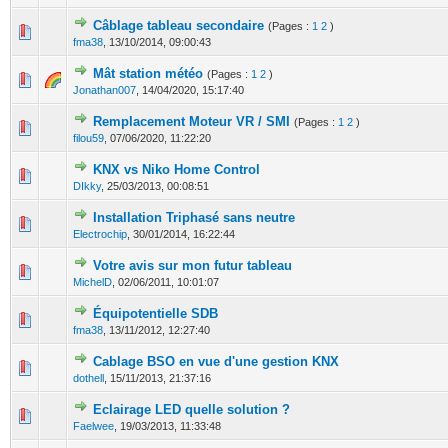
Câblage tableau secondaire
(Pages :
1
2
)
0 Votes - 0 sur 5 en moyenne
1
2
3
4
5
fma38
,
13/10/2014, 09:00:43
Mât station météo
(Pages :
1
2
)
0 Votes - 0 sur 5 en moyenne
1
2
3
4
5
Jonathan007
,
14/04/2020, 15:17:40
Remplacement Moteur VR / SMI
(Pages :
1
2
)
0 Votes - 0 sur 5 en moyenne
1
2
3
4
5
filou59
,
07/06/2020, 11:22:20
KNX vs Niko Home Control
0 Votes - 0 sur 5 en moyenne
1
2
3
4
5
DIkky
,
25/03/2013, 00:08:51
Installation Triphasé sans neutre
0 Votes - 0 sur 5 en moyenne
1
2
3
4
5
Electrochip
,
30/01/2014, 16:22:44
Votre avis sur mon futur tableau
0 Votes - 0 sur 5 en moyenne
1
2
3
4
5
MichelD
,
02/06/2011, 10:01:07
Équipotentielle SDB
0 Votes - 0 sur 5 en moyenne
1
2
3
4
5
fma38
,
13/11/2012, 12:27:40
Cablage BSO en vue d'une gestion KNX
0 Votes - 0 sur 5 en moyenne
1
2
3
4
5
dothell
,
15/11/2013, 21:37:16
Eclairage LED quelle solution ?
0 Votes - 0 sur 5 en moyenne
1
2
3
4
5
Faelwee
,
19/03/2013, 11:33:48