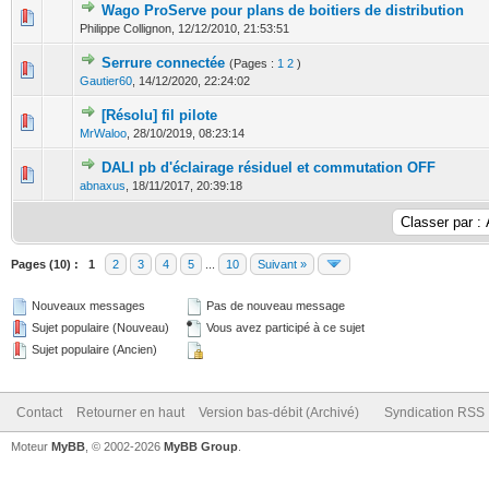
Wago ProServe pour plans de boitiers de distribution
0 Votes - 0 sur 5 en moyenne
1
2
3
4
5
Philippe Collignon,
12/12/2010, 21:53:51
Serrure connectée
(Pages :
1
2
)
0 Votes - 0 sur 5 en moyenne
1
2
3
4
5
Gautier60
,
14/12/2020, 22:24:02
[Résolu] fil pilote
0 Votes - 0 sur 5 en moyenne
1
2
3
4
5
MrWaloo
,
28/10/2019, 08:23:14
DALI pb d'éclairage résiduel et commutation OFF
0 Votes - 0 sur 5 en moyenne
1
2
3
4
5
abnaxus
,
18/11/2017, 20:39:18
Pages (10) :
1
2
3
4
5
...
10
Suivant »
Nouveaux messages
Pas de nouveau message
Sujet populaire (Nouveau)
Vous avez participé à ce sujet
Sujet populaire (Ancien)
Contact
Retourner en haut
Version bas-débit (Archivé)
Syndication RSS
Moteur
MyBB
, © 2002-2026
MyBB Group
.