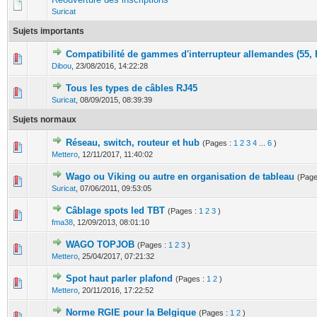
Suricat
Sujets importants
Compatibilité de gammes d'interrupteur allemandes (55, F
0 Votes - 0 sur 5 en moyenne
1
2
3
4
5
Dibou
,
23/08/2016, 14:22:28
Tous les types de câbles RJ45
0 Votes - 0 sur 5 en moyenne
1
2
3
4
5
Suricat
,
08/09/2015, 08:39:39
Sujets normaux
Réseau, switch, routeur et hub
(Pages :
1
2
3
4
...
6
)
0 Votes - 0 sur 5 en moyenne
1
2
3
4
5
Mettero
,
12/11/2017, 11:40:02
Wago ou Viking ou autre en organisation de tableau
(Page
0 Votes - 0 sur 5 en moyenne
1
2
3
4
5
Suricat
,
07/06/2011, 09:53:05
Câblage spots led TBT
(Pages :
1
2
3
)
0 Votes - 0 sur 5 en moyenne
1
2
3
4
5
fma38
,
12/09/2013, 08:01:10
WAGO TOPJOB
(Pages :
1
2
3
)
1 Votes - 5 sur 5 en moyenne
1
2
3
4
5
Mettero
,
25/04/2017, 07:21:32
Spot haut parler plafond
(Pages :
1
2
)
0 Votes - 0 sur 5 en moyenne
1
2
3
4
5
Mettero
,
20/11/2016, 17:22:52
Norme RGIE pour la Belgique
(Pages :
1
2
)
0 Votes - 0 sur 5 en moyenne
1
2
3
4
5