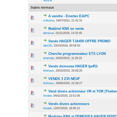
Suricat
Sujets normaux
A vendre - Enertex EibPC
0 Votes - 0 sur 
1
a.liduena
,
19/07/2011, 21:41:31
Matériel KNX en vente
0 Votes - 0 sur 
1
abnaxus
,
02/11/2018, 14:32:45
Vends HAGER TJA450 OFFRE PROMO
0 Votes - 0 sur 
1
allan2b
,
23/10/2018, 09:59:53
Cherche programmateur ETS LYON
0 Votes - 0 sur 
1
amprojet
,
24/02/2015, 11:29:15
Vends domovea HAGER tja451
0 Votes - 0 sur 
1
Animaux
,
29/03/2019, 20:59:20
VENDS 3 Z35 NEUF
0 Votes - 0 sur 
1
Animaux
,
29/06/2020, 22:26:27
Vend divers actionneur VR et TOR (Theben
0 Votes - 0 sur 
1
Anolaë
,
04/02/2020, 22:51:06
Vends divers actionneurs
0 Votes - 0 sur 
1
Anolaë
,
12/07/2024, 18:45:12
Modules KNX et DOMOVEA HAGER DISPO