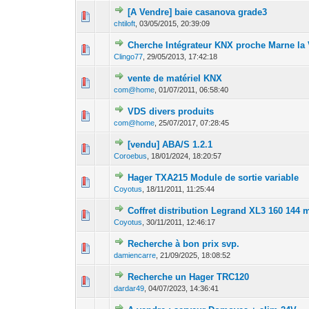
[A Vendre] baie casanova grade3
0 Votes - 0 sur 
1
chtiloft
,
03/05/2015, 20:39:09
Cherche Intégrateur KNX proche Marne la 
0 Votes - 0 sur 
1
Clingo77
,
29/05/2013, 17:42:18
vente de matériel KNX
0 Votes - 0 sur 
1
com@home
,
01/07/2011, 06:58:40
VDS divers produits
0 Votes - 0 sur 
1
com@home
,
25/07/2017, 07:28:45
[vendu] ABA/S 1.2.1
0 Votes - 0 sur 
1
Coroebus
,
18/01/2024, 18:20:57
Hager TXA215 Module de sortie variable
0 Votes - 0 sur 
1
Coyotus
,
18/11/2011, 11:25:44
Coffret distribution Legrand XL3 160 144
0 Votes - 0 sur 
1
Coyotus
,
30/11/2011, 12:46:17
Recherche à bon prix svp.
0 Votes - 0 sur 
1
damiencarre
,
21/09/2025, 18:08:52
Recherche un Hager TRC120
0 Votes - 0 sur 
1
dardar49
,
04/07/2023, 14:36:41