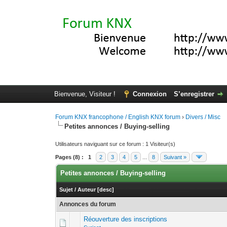
Bienvenue, Visiteur !
Connexion
S’enregistrer
Forum KNX francophone / English KNX forum
›
Divers / Misc
Petites annonces / Buying-selling
Utilisateurs naviguant sur ce forum : 1 Visiteur(s)
Pages (8) :
1
2
3
4
5
...
8
Suivant »
Petites annonces / Buying-selling
Sujet
/
Auteur
[
desc
]
Annonces du forum
Réouverture des inscriptions