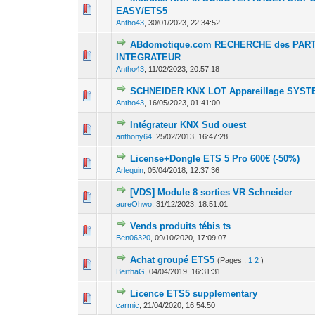
0 Votes - 0 sur 
1
EASY/ETS5
Antho43
,
30/01/2023, 22:34:52
ABdomotique.com RECHERCHE des PARTE
0 Votes - 0 sur 
1
INTEGRATEUR
Antho43
,
11/02/2023, 20:57:18
SCHNEIDER KNX LOT Appareillage SYS
0 Votes - 0 sur 
1
Antho43
,
16/05/2023, 01:41:00
Intégrateur KNX Sud ouest
0 Votes - 0 sur 
1
anthony64
,
25/02/2013, 16:47:28
License+Dongle ETS 5 Pro 600€ (-50%)
0 Votes - 0 sur 
1
Arlequin
,
05/04/2018, 12:37:36
[VDS] Module 8 sorties VR Schneider
0 Votes - 0 sur 
1
aureOhwo
,
31/12/2023, 18:51:01
Vends produits tébis ts
0 Votes - 0 sur 
1
Ben06320
,
09/10/2020, 17:09:07
Achat groupé ETS5
(Pages :
1
2
)
0 Votes - 0 sur 
1
BerthaG
,
04/04/2019, 16:31:31
Licence ETS5 supplementary
0 Votes - 0 sur 
1
carmic
,
21/04/2020, 16:54:50