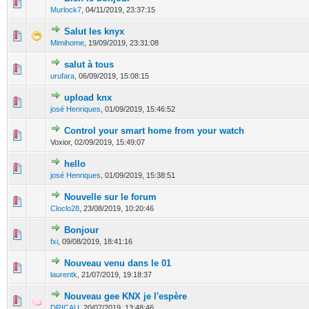
0 Votes - 0 sur 5 en moyenne
1
2
3
4
5
Murlock7
,
04/11/2019, 23:37:15
Salut les knyx
0 Votes - 0 sur 5 en moyenne
1
2
3
4
5
Mimihome
,
19/09/2019, 23:31:08
salut à tous
0 Votes - 0 sur 5 en moyenne
1
2
3
4
5
urufara
,
06/09/2019, 15:08:15
upload knx
0 Votes - 0 sur 5 en moyenne
1
2
3
4
5
josé Henriques
,
01/09/2019, 15:46:52
Control your smart home from your watch
0 Votes - 0 sur 5 en moyenne
1
2
3
4
5
Voxior,
02/09/2019, 15:49:07
hello
0 Votes - 0 sur 5 en moyenne
1
2
3
4
5
josé Henriques
,
01/09/2019, 15:38:51
Nouvelle sur le forum
0 Votes - 0 sur 5 en moyenne
1
2
3
4
5
Cloclo28
,
23/08/2019, 10:20:46
Bonjour
0 Votes - 0 sur 5 en moyenne
1
2
3
4
5
fxi
,
09/08/2019, 18:41:16
Nouveau venu dans le 01
0 Votes - 0 sur 5 en moyenne
1
2
3
4
5
laurentk
,
21/07/2019, 19:18:37
Nouveau gee KNX je l'espère
0 Votes - 0 sur 5 en moyenne
1
2
3
4
5
DRICAU
,
20/07/2019, 13:48:46