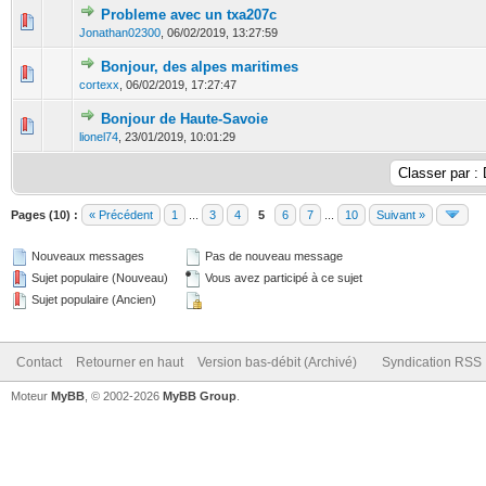
Probleme avec un txa207c
0 Votes - 0 sur 5 en moyenne
1
2
3
4
5
Jonathan02300
,
06/02/2019, 13:27:59
Bonjour, des alpes maritimes
0 Votes - 0 sur 5 en moyenne
1
2
3
4
5
cortexx
,
06/02/2019, 17:27:47
Bonjour de Haute-Savoie
0 Votes - 0 sur 5 en moyenne
1
2
3
4
5
lionel74
,
23/01/2019, 10:01:29
Pages (10) :
« Précédent
1
...
3
4
5
6
7
...
10
Suivant »
Nouveaux messages
Pas de nouveau message
Sujet populaire (Nouveau)
Vous avez participé à ce sujet
Sujet populaire (Ancien)
Contact
Retourner en haut
Version bas-débit (Archivé)
Syndication RSS
Moteur
MyBB
, © 2002-2026
MyBB Group
.