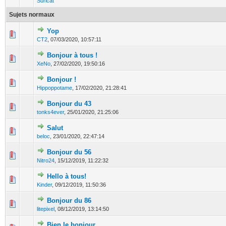
Suricat
Sujets normaux
Yop
0 Votes - 0 sur 5 en moyenne
1
2
3
4
5
CT2
,
07/03/2020, 10:57:11
Bonjour à tous !
0 Votes - 0 sur 5 en moyenne
1
2
3
4
5
XeNo
,
27/02/2020, 19:50:16
Bonjour !
0 Votes - 0 sur 5 en moyenne
1
2
3
4
5
Hippoppotame
,
17/02/2020, 21:28:41
Bonjour du 43
0 Votes - 0 sur 5 en moyenne
1
2
3
4
5
tonks4ever
,
25/01/2020, 21:25:06
Salut
0 Votes - 0 sur 5 en moyenne
1
2
3
4
5
beloc
,
23/01/2020, 22:47:14
Bonjour du 56
0 Votes - 0 sur 5 en moyenne
1
2
3
4
5
Nitro24
,
15/12/2019, 11:22:32
Hello à tous!
0 Votes - 0 sur 5 en moyenne
1
2
3
4
5
Kinder
,
09/12/2019, 11:50:36
Bonjour du 86
0 Votes - 0 sur 5 en moyenne
1
2
3
4
5
litepixel
,
08/12/2019, 13:14:50
Bien le bonjour