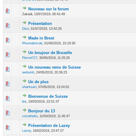
Nouveau sur le forum
0 Votes - 0 sur 5 en moyenne
1
2
3
4
5
Zakadi,
13/07/2019, 05:41:49
Présentation
0 Votes - 0 sur 5 en moyenne
1
2
3
4
5
Dixo
,
01/07/2019, 13:42:26
Made in Brest
0 Votes - 0 sur 5 en moyenne
1
2
3
4
5
Rhumabricole
,
01/06/2019, 15:19:30
Un boujour de Bruxelle
0 Votes - 0 sur 5 en moyenne
1
2
3
4
5
Pierrot727
,
30/05/2019, 11:25:25
Un nouveau venu de Suisse
0 Votes - 0 sur 5 en moyenne
1
2
3
4
5
websinh
,
24/05/2019, 20:36:23
Un de plus
0 Votes - 0 sur 5 en moyenne
1
2
3
4
5
sharksart
,
07/05/2019, 13:24:52
Bienvenue de Suisse
0 Votes - 0 sur 5 en moyenne
1
2
3
4
5
lee
,
19/03/2019, 22:51:37
Bonjour du 13
0 Votes - 0 sur 5 en moyenne
1
2
3
4
5
cocothebo
,
11/03/2019, 11:45:47
Présentation de Lazey
0 Votes - 0 sur 5 en moyenne
1
2
3
4
5
Lazey
,
16/02/2019, 23:47:27