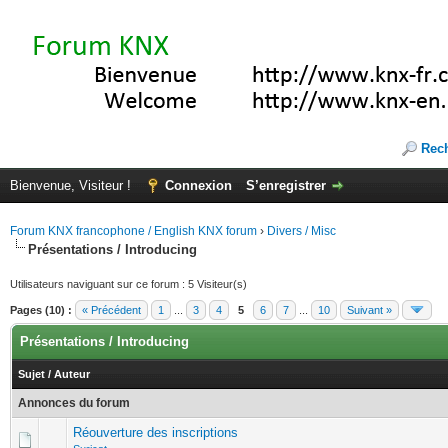
Rec
Bienvenue, Visiteur !
Connexion
S’enregistrer
Forum KNX francophone / English KNX forum
›
Divers / Misc
Présentations / Introducing
Utilisateurs naviguant sur ce forum : 5 Visiteur(s)
Pages (10) :
« Précédent
1
...
3
4
5
6
7
...
10
Suivant »
Présentations / Introducing
Sujet
/
Auteur
Annonces du forum
Réouverture des inscriptions