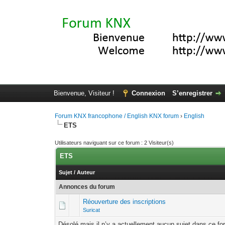
Bienvenue, Visiteur !
Connexion
S’enregistrer
Forum KNX francophone / English KNX forum
›
English
ETS
Utilisateurs naviguant sur ce forum : 2 Visiteur(s)
ETS
Sujet
/
Auteur
Annonces du forum
Réouverture des inscriptions
Suricat
Désolé mais il n’y a actuellement aucun sujet dans ce fo