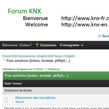
Rec
Bienvenue, Visiteur !
Connexion
S’enregistrer
Forum KNX francophone / English KNX forum
›
English
Free solutions (linknx, knxweb, pKNyX,...)
Utilisateurs naviguant sur ce forum : 1 Visiteur(s)
Free solutions (linknx, knxweb, pKNyX,...)
Sujet
/
Auteur
Annonces du forum
Réouverture des inscriptions
Suricat
Désolé mais il n’y a actuellement aucun sujet dans ce forum avec les opti