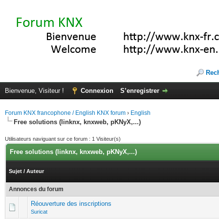
Rec
Bienvenue, Visiteur !
Connexion
S’enregistrer
Forum KNX francophone / English KNX forum
›
English
Free solutions (linknx, knxweb, pKNyX,...)
Utilisateurs naviguant sur ce forum : 1 Visiteur(s)
Free solutions (linknx, knxweb, pKNyX,...)
Sujet
/
Auteur
Annonces du forum
Réouverture des inscriptions
Suricat