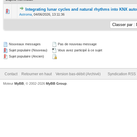
Integrating lunar cycles and natural rhythms into KNX aut
0 Votes - 0 sur 5 en moyenne
1
2
3
4
5
Astroma
,
04/06/2026, 13:11:36
Nouveaux messages
Pas de nouveau message
Sujet populaire (Nouveau)
Vous avez participé à ce sujet
Sujet populaire (Ancien)
Contact
Retourner en haut
Version bas-débit (Archivé)
Syndication RSS
Moteur
MyBB
, © 2002-2026
MyBB Group
.