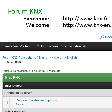
Rec
Bienvenue, Visiteur !
Connexion
S’enregistrer
Forum KNX francophone / English KNX forum
›
English
Misc KNX
Utilisateurs naviguant sur ce forum : 1 Visiteur(s)
Misc KNX
Sujet
/
Auteur
Annonces du forum
Réouverture des inscriptions
Suricat
Sujets normaux