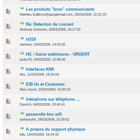
Les produits "brun" communicants
0 Votes - 0 sur 5 en moyenne
1
2
3
4
5
Mathieu.Gallissot@googlemail.com,
25/03/2009, 22:32:20
Re: Detection de courant
0 Votes - 0 sur 5 en moyenne
1
2
3
4
5
Andreas Schumm,
25/03/2009, 19:17:02
tx510
0 Votes - 0 sur 5 en moyenne
1
2
3
4
5
clement,
24/03/2009, 14:53:06
HS : Gaine extérieures - URGENT
0 Votes - 0 sur 5 en moyenne
1
2
3
4
5
junior76,
24/03/2009, 12:08:46
Interfaces KNX
0 Votes - 0 sur 5 en moyenne
1
2
3
4
5
dhx,
12/03/2009, 18:50:54
EIB Us et Coutumes
0 Votes - 0 sur 5 en moyenne
1
2
3
4
5
Marc Assin,
22/03/2009, 15:50:23
Interphone sur téléphone ...
0 Votes - 0 sur 5 en moyenne
1
2
3
4
5
David A,
04/03/2009, 18:46:41
passerelle knx wifi
0 Votes - 0 sur 5 en moyenne
1
2
3
4
5
anthony64,
18/03/2009, 10:39:52
A propos du support physique
0 Votes - 0 sur 5 en moyenne
1
2
3
4
5
loliv,
15/03/2009, 18:44:32