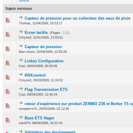
Suricat
Sujets normaux
Capteur de pression pour un collecteur des eaux de pluie
0 Votes - 0 sur 5 en moyenne
1
2
3
4
5
Thomas,
11/04/2009, 10:23:17
Ecran tactile.
(Pages :
1
2
)
0 Votes - 0 sur 5 en moyenne
1
2
3
4
5
Chrystof,
11/01/2009, 13:59:51
Capteur de pression
0 Votes - 0 sur 5 en moyenne
1
2
3
4
5
Marc Assin,
02/04/2009, 12:55:28
Linknx Configuration
0 Votes - 0 sur 5 en moyenne
1
2
3
4
5
Casi,
06/04/2009, 00:20:06
KNXcontrol
0 Votes - 0 sur 5 en moyenne
1
2
3
4
5
Chrystof,
25/03/2009, 11:16:52
Flag Transmission ETS
0 Votes - 0 sur 5 en moyenne
1
2
3
4
5
Casi,
09/04/2009, 22:46:24
retour d'expérience sur produit ZENNIO Z38 et Berker TS s
0 Votes - 0 sur 5 en moyenne
1
2
3
4
5
renepierre75,
29/03/2009, 01:12:40
Base ETS Hager
0 Votes - 0 sur 5 en moyenne
1
2
3
4
5
sam974,
08/04/2009, 16:22:34
Validation des équipements...