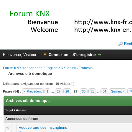
Rec
Bienvenue, Visiteur !
Connexion
S’enregistrer
Forum KNX francophone / English KNX forum
›
Français
Archives eib-domotique
Utilisateurs naviguant sur ce forum : 19 Visiteur(s)
Pages (54) :
« Précédent
1
...
27
28
29
30
31
...
54
Suivant »
Archives eib-domotique
Sujet
/
Auteur
Annonces du forum
Réouverture des inscriptions