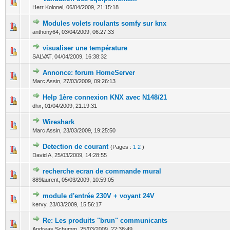
0 Votes - 0 sur 5 en moyenne
1
2
3
4
5
Herr Kolonel,
06/04/2009, 21:15:18
Modules volets roulants somfy sur knx
0 Votes - 0 sur 5 en moyenne
1
2
3
4
5
anthony64,
03/04/2009, 06:27:33
visualiser une température
0 Votes - 0 sur 5 en moyenne
1
2
3
4
5
SALVAT,
04/04/2009, 16:38:32
Annonce: forum HomeServer
0 Votes - 0 sur 5 en moyenne
1
2
3
4
5
Marc Assin,
27/03/2009, 09:26:13
Help 1ère connexion KNX avec N148/21
0 Votes - 0 sur 5 en moyenne
1
2
3
4
5
dhx,
01/04/2009, 21:19:31
Wireshark
0 Votes - 0 sur 5 en moyenne
1
2
3
4
5
Marc Assin,
23/03/2009, 19:25:50
Detection de courant
(Pages :
1
2
)
0 Votes - 0 sur 5 en moyenne
1
2
3
4
5
David A,
25/03/2009, 14:28:55
recherche ecran de commande mural
0 Votes - 0 sur 5 en moyenne
1
2
3
4
5
889laurent,
05/03/2009, 10:59:05
module d'entrée 230V + voyant 24V
0 Votes - 0 sur 5 en moyenne
1
2
3
4
5
kervy,
23/03/2009, 15:56:17
Re: Les produits "brun" communicants
0 Votes - 0 sur 5 en moyenne
1
2
3
4
5
Andreas Schumm,
25/03/2009, 22:38:49