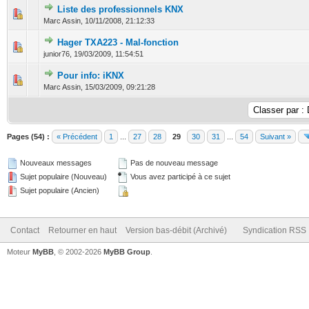
Liste des professionnels KNX
0 Votes - 0 sur 5 en moyenne
1
2
3
4
5
Marc Assin,
10/11/2008, 21:12:33
Hager TXA223 - Mal-fonction
0 Votes - 0 sur 5 en moyenne
1
2
3
4
5
junior76,
19/03/2009, 11:54:51
Pour info: iKNX
0 Votes - 0 sur 5 en moyenne
1
2
3
4
5
Marc Assin,
15/03/2009, 09:21:28
Pages (54) :
« Précédent
1
...
27
28
29
30
31
...
54
Suivant »
Nouveaux messages
Pas de nouveau message
Sujet populaire (Nouveau)
Vous avez participé à ce sujet
Sujet populaire (Ancien)
Contact
Retourner en haut
Version bas-débit (Archivé)
Syndication RSS
Moteur
MyBB
, © 2002-2026
MyBB Group
.