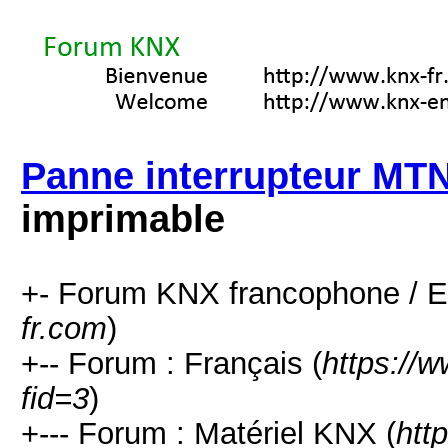
Panne interrupteur MTN
imprimable
+- Forum KNX francophone / E
fr.com
)
+-- Forum : Français (
https://
fid=3
)
+--- Forum : Matériel KNX (
htt