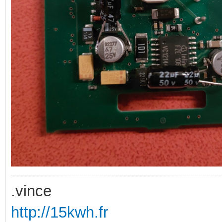
.vince
http://15kwh.fr