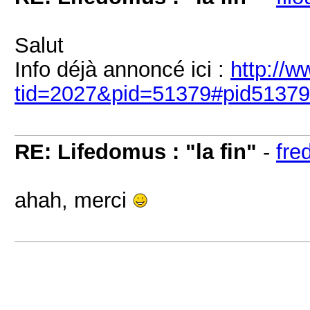
Salut
Info déjà annoncé ici :
http://
tid=2027&pid=51379#pid51379
RE: Lifedomus : "la fin"
-
fre
ahah, merci