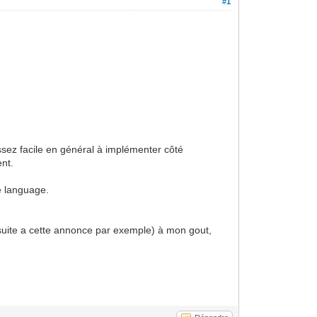
#1
assez facile en général à implémenter côté
ent.
re language.
e suite a cette annonce par exemple) à mon gout,