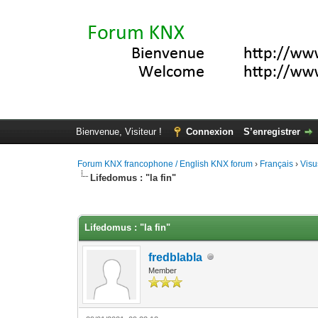
Bienvenue, Visiteur !
Connexion
S’enregistrer
Forum KNX francophone / English KNX forum
›
Français
›
Visu
Lifedomus : "la fin"
Moyenne : 0 (0 vote(s))
1
2
3
4
5
Lifedomus : "la fin"
fredblabla
Member