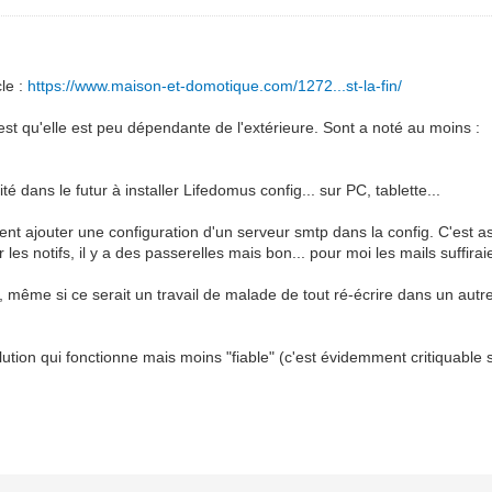
cle :
https://www.maison-et-domotique.com/1272...st-la-fin/
est qu'elle est peu dépendante de l'extérieure. Sont a noté au moins :
t
ité dans le futur à installer Lifedomus config... sur PC, tablette...
aient ajouter une configuration d'un serveur smtp dans la config. C'est 
les notifs, il y a des passerelles mais bon... pour moi les mails suffirai
ée, même si ce serait un travail de malade de tout ré-écrire dans un aut
ution qui fonctionne mais moins "fiable" (c'est évidemment critiquabl