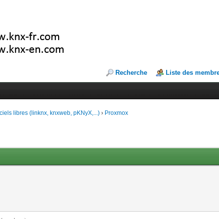
Recherche
Liste des membr
ciels libres (linknx, knxweb, pKNyX,...)
›
Proxmox