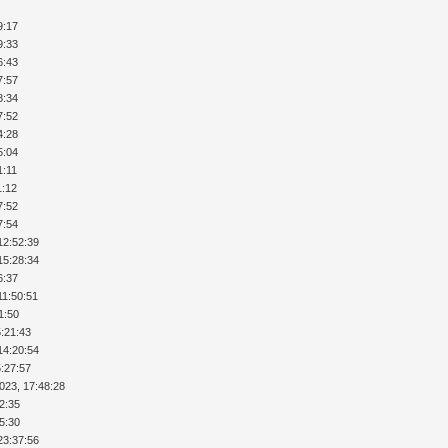
9:17
9:33
6:43
7:57
8:34
7:52
4:28
5:04
1:11
1:12
7:52
7:54
12:52:39
15:28:34
6:37
11:50:51
1:50
5:21:43
14:20:54
5:27:57
023, 17:48:28
52:35
25:30
23:37:56