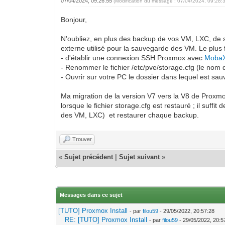
07/04/2024, 09:26:55
(Modification du message : 07/04/2024, 09:28:
Bonjour,
N'oubliez, en plus des backup de vos VM, LXC, de sa
externe utilisé pour la sauvegarde des VM. Le plus fa
- d'établir une connexion SSH Proxmox avec
Moba
- Renommer le fichier /etc/pve/storage.cfg (le nom
- Ouvrir sur votre PC le dossier dans lequel est sauv
Ma migration de la version V7 vers la V8 de Proxmox 
lorsque le fichier storage.cfg est restauré ; il su
des VM, LXC) et restaurer chaque backup.
Trouver
«
Sujet précédent
|
Sujet suivant
»
Messages dans ce sujet
[TUTO] Proxmox Install
- par
filou59
- 29/05/2022, 20:57:28
RE: [TUTO] Proxmox Install
- par
filou59
- 29/05/2022, 20:5