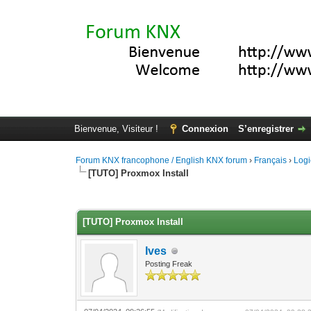
Bienvenue, Visiteur !
Connexion
S’enregistrer
Forum KNX francophone / English KNX forum
›
Français
›
Logi
[TUTO] Proxmox Install
Moyenne : 0 (0 vote(s))
1
2
3
4
5
[TUTO] Proxmox Install
Ives
Posting Freak