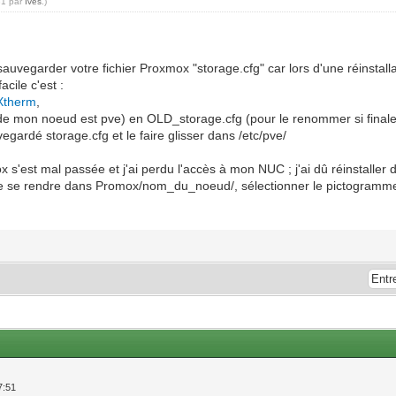
31 par
Ives
.)
uvegarder votre fichier Proxmox "storage.cfg" car lors d'une réinstalla
cile c'est :
Xtherm
,
 de mon noeud est pve) en OLD_storage.cfg (pour le renommer si final
egardé storage.cfg et le faire glisser dans /etc/pve/
s'est mal passée et j'ai perdu l'accès à mon NUC ; j'ai dû réinstaller d
ffit de se rendre dans Promox/nom_du_noeud/, sélectionner le pictogramm
7:51