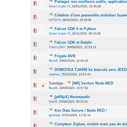
Partagez vos meilleurs outils, application
0 Votes - 0 sur 5
1
Smart Guido 73
,
26/01/2025, 15:45:08
Création d'une passerelle onduleur huaw
0 Votes - 0 sur 5
1
tof70270
,
06/02/2025, 19:18:08
Falcon SDK 6 et Python
0 Votes - 0 sur 5
1
Smart Guido 73
,
20/11/2024, 00:14:08
Falcon SDK et Delphi
0 Votes - 0 sur 5
1
Thierry2607
,
09/06/2021, 12:23:13
Frigate NVR
0 Votes - 0 sur 5
1
filou59
,
09/05/2024, 22:55:03
DOMOVEA TJA450 hs bascule vers JEE
0 Votes - 0 sur 5
1
stephan
,
25/10/2024, 14:51:43
Sondage :
[NR] Section Node-RED
0 Votes - 0 sur 5
1
filou59
,
19/09/2024, 10:57:58
[pKNyX] Nouveautés
0 Votes - 0 sur 5
1
fma38
,
03/08/2024, 09:23:41
Knx Data Secure / Node RED /
0 Votes - 0 sur 5
1
geoninja
,
07/01/2024, 17:41:14
Compteur Zigbee, visible mais pas de d
0 Votes - 0 sur 5
1