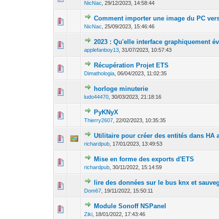
NicNac
,
29/12/2023, 14:58:44
Comment importer une image du PC vers
0 Votes - 0 sur 5
1
NicNac
,
25/09/2023, 15:46:46
2023 : Qu'elle interface graphiquement é
0 Votes - 0 sur 5
1
applefanboy13
,
31/07/2023, 10:57:43
Récupération Projet ETS
0 Votes - 0 sur 5
1
Dimathologia
,
06/04/2023, 11:02:35
horloge minuterie
0 Votes - 0 sur 5
1
ludo44470
,
30/03/2023, 21:18:16
PyKNyX
0 Votes - 0 sur 5
1
Thierry2607
,
22/02/2023, 10:35:35
Utilitaire pour créer des entités dans HA 
0 Votes - 0 sur 5
1
richardpub
,
17/01/2023, 13:49:53
Mise en forme des exports d'ETS
0 Votes - 0 sur 5
1
richardpub
,
30/11/2022, 15:14:59
lire des données sur le bus knx et sauv
0 Votes - 0 sur 5
1
Dom67
,
19/11/2022, 15:50:11
Module Sonoff NSPanel
1 Votes - 4
1
Ziki
,
18/01/2022, 17:43:46