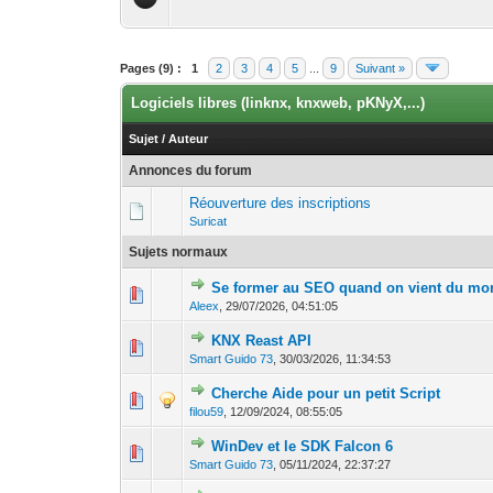
Pages (9) :
1
2
3
4
5
...
9
Suivant »
Logiciels libres (linknx, knxweb, pKNyX,...)
Sujet
/
Auteur
Annonces du forum
Réouverture des inscriptions
Suricat
Sujets normaux
Se former au SEO quand on vient du mo
0 Votes - 0 sur 5
1
Aleex
,
29/07/2026, 04:51:05
KNX Reast API
0 Votes - 0 sur 5
1
Smart Guido 73
,
30/03/2026, 11:34:53
Cherche Aide pour un petit Script
0 Votes - 0 sur 5
1
filou59
,
12/09/2024, 08:55:05
WinDev et le SDK Falcon 6
1 Votes - 4
1
Smart Guido 73
,
05/11/2024, 22:37:27