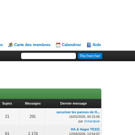
es
Carte des membres
Calendrier
Aide
Sujets
Messages
Dernier message
securiser les pannes de H...
21
291
16/02/2026, 00:15:06
par
richardpub
HA & Hager TE331
61
1,174
12/04/2026, 13:54:07