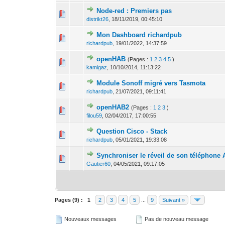
Node-red : Premiers pas
0 Votes - 0 sur 5
1
distrikt26
,
18/11/2019, 00:45:10
Mon Dashboard richardpub
0 Votes - 0 sur 5
1
richardpub
,
19/01/2022, 14:37:59
openHAB
(Pages :
1
2
3
4
5
)
1 Votes - 
1
kamigaz
,
10/10/2014, 11:13:22
Module Sonoff migré vers Tasmota
0 Votes - 0 sur 5
1
richardpub
,
21/07/2021, 09:11:41
openHAB2
(Pages :
1
2
3
)
0 Votes - 0 sur 5
1
filou59
,
02/04/2017, 17:00:55
Question Cisco - Stack
0 Votes - 0 sur 5
1
richardpub
,
05/01/2021, 19:33:08
Synchroniser le réveil de son téléphone 
0 Votes - 0 sur 5
1
Gautier60
,
04/05/2021, 09:17:05
Pages (9) :
1
2
3
4
5
...
9
Suivant »
Nouveaux messages
Pas de nouveau message