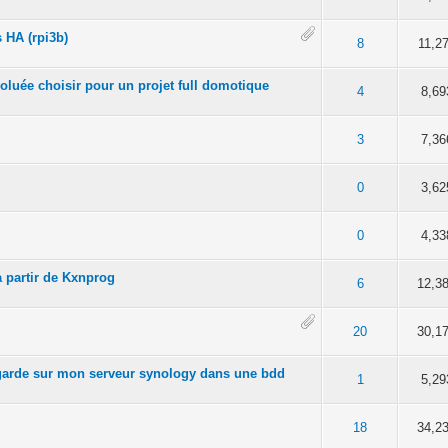
 HA (rpi3b)
 en moyenne
2
3
4
5
8
11,2
voluée choisir pour un projet full domotique
 en moyenne
2
3
4
5
4
8,69
 en moyenne
2
3
4
5
3
7,36
 en moyenne
2
3
4
5
0
3,62
 en moyenne
2
3
4
5
0
4,33
a partir de Kxnprog
 en moyenne
2
3
4
5
6
12,3
 en moyenne
2
3
4
5
20
30,1
egarde sur mon serveur synology dans une bdd
 en moyenne
2
3
4
5
1
5,29
 sur 5 en moyenne
2
3
4
5
18
34,2