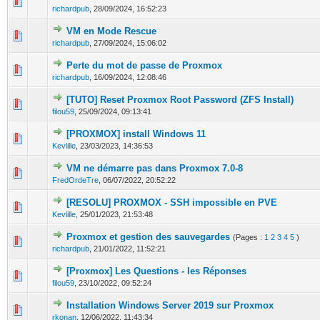
0 Votes - 0 sur 5 en moyenne
1
2
3
4
5
richardpub
,
28/09/2024, 16:52:23
VM en Mode Rescue
0 Votes - 0 sur 5 en moyenne
1
2
3
4
5
richardpub
,
27/09/2024, 15:06:02
Perte du mot de passe de Proxmox
0 Votes - 0 sur 5 en moyenne
1
2
3
4
5
richardpub
,
16/09/2024, 12:08:46
[TUTO] Reset Proxmox Root Password (ZFS Install)
0 Votes - 0 sur 5 en moyenne
1
2
3
4
5
filou59
,
25/09/2024, 09:13:41
[PROXMOX] install Windows 11
0 Votes - 0 sur 5 en moyenne
1
2
3
4
5
Kevlille
,
23/03/2023, 14:36:53
VM ne démarre pas dans Proxmox 7.0-8
0 Votes - 0 sur 5 en moyenne
1
2
3
4
5
FredOrdeTre
,
06/07/2022, 20:52:22
[RESOLU] PROXMOX - SSH impossible en PVE
0 Votes - 0 sur 5 en moyenne
1
2
3
4
5
Kevlille
,
25/01/2023, 21:53:48
Proxmox et gestion des sauvegardes
(Pages :
1
2
3
4
5
)
0 Votes - 0 sur 5 en moyenne
1
2
3
4
5
richardpub
,
21/01/2022, 11:52:21
[Proxmox] Les Questions - les Réponses
0 Votes - 0 sur 5 en moyenne
1
2
3
4
5
filou59
,
23/10/2022, 09:52:24
Installation Windows Server 2019 sur Proxmox
0 Votes - 0 sur 5 en moyenne
1
2
3
4
5
rkonan
,
12/06/2022, 11:43:34