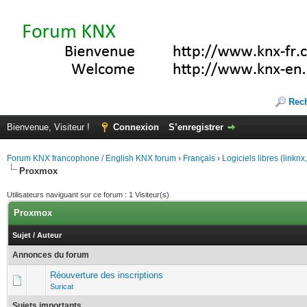
Rec
Bienvenue, Visiteur !
Connexion
S’enregistrer
Forum KNX francophone / English KNX forum
›
Français
›
Logiciels libres (linkn
Proxmox
Utilisateurs naviguant sur ce forum : 1 Visiteur(s)
Proxmox
Sujet
/
Auteur
Annonces du forum
Réouverture des inscriptions
Suricat
Sujets importants