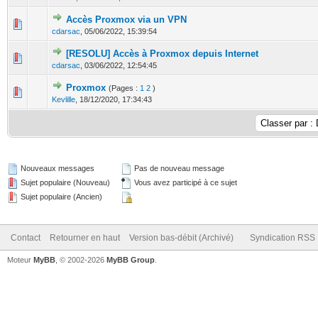
Accès Proxmox via un VPN
0 Votes - 0 sur 5 en moyenne
1
2
3
4
5
cdarsac
,
05/06/2022, 15:39:54
[RESOLU] Accès à Proxmox depuis Internet
0 Votes - 0 sur 5 en moyenne
1
2
3
4
5
cdarsac
,
03/06/2022, 12:54:45
Proxmox
(Pages :
1
2
)
0 Votes - 0 sur 5 en moyenne
1
2
3
4
5
Kevlille
,
18/12/2020, 17:34:43
Nouveaux messages
Pas de nouveau message
Sujet populaire (Nouveau)
Vous avez participé à ce sujet
Sujet populaire (Ancien)
Contact
Retourner en haut
Version bas-débit (Archivé)
Syndication RSS
Moteur
MyBB
, © 2002-2026
MyBB Group
.