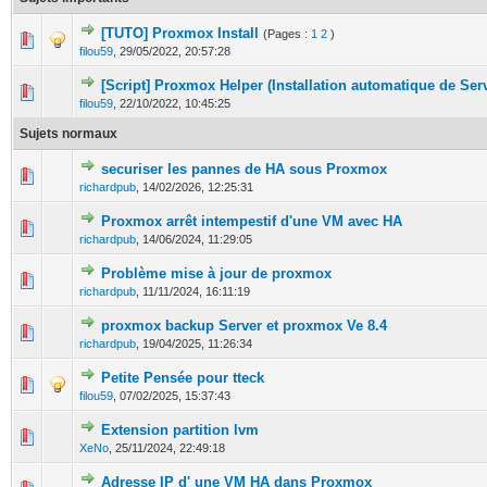
[TUTO] Proxmox Install
(Pages :
1
2
)
0 Votes - 0 sur 5 en moyenne
1
2
3
4
5
filou59
,
29/05/2022, 20:57:28
[Script] Proxmox Helper (Installation automatique de Se
0 Votes - 0 sur 5 en moyenne
1
2
3
4
5
filou59
,
22/10/2022, 10:45:25
Sujets normaux
securiser les pannes de HA sous Proxmox
0 Votes - 0 sur 5 en moyenne
1
2
3
4
5
richardpub
,
14/02/2026, 12:25:31
Proxmox arrêt intempestif d'une VM avec HA
0 Votes - 0 sur 5 en moyenne
1
2
3
4
5
richardpub
,
14/06/2024, 11:29:05
Problème mise à jour de proxmox
0 Votes - 0 sur 5 en moyenne
1
2
3
4
5
richardpub
,
11/11/2024, 16:11:19
proxmox backup Server et proxmox Ve 8.4
0 Votes - 0 sur 5 en moyenne
1
2
3
4
5
richardpub
,
19/04/2025, 11:26:34
Petite Pensée pour tteck
0 Votes - 0 sur 5 en moyenne
1
2
3
4
5
filou59
,
07/02/2025, 15:37:43
Extension partition lvm
0 Votes - 0 sur 5 en moyenne
1
2
3
4
5
XeNo
,
25/11/2024, 22:49:18
Adresse IP d' une VM HA dans Proxmox