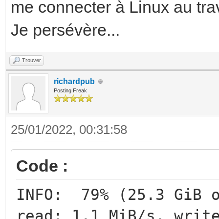
me connecter à Linux au tr
Je persévère...
Trouver
richardpub
Posting Freak
25/01/2022, 00:31:58
Code :
INFO: 79% (25.3 GiB o
read: 1.1 MiB/s, writ