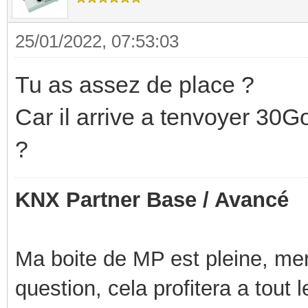
INFO: 93% (29.9 GiB o
read: 5.3 MiB/s, writ
25/01/2022, 07:53:03
INFO: 95% (30.7 GiB o
Tu as assez de place ?
read: 263.9 MiB/s, wr
Car il arrive a tenvoyer 30Go 
INFO: 96% (30.8 GiB o
?
read: 10.6 MiB/s, wri
ERROR: VM 104 qmp com
KNX Partner Base / Avancé
- got timeout
INFO: aborting backup
Ma boite de MP est pleine, mer
INFO: resuming VM aga
question, cela profitera a tout