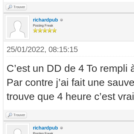
ERROR: Backup of VM 1
Trouver
command 'query-backup
richardpub
INFO: Failed at 2022-
Posting Freak
INFO: Backup job fini
25/01/2022, 08:15:15
TASK ERROR: job error
C’est un DD de 4 To rempli à
Par contre j’ai fait une sau
trouve que 4 heure c’est v
Trouver
richardpub
Posting Freak