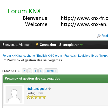
Rec
Bienvenue, Visiteur !
Connexion
S’enregistrer
Forum KNX francophone / English KNX forum
›
Français
›
Logiciels libres (linkn
Proxmox et gestion des sauvegardes
(s))
Pages (5) :
1
2
3
4
5
Suivant »
Proxmox et gestion des sauvegardes
richardpub
Posting Freak