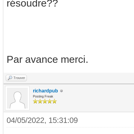
résoudre??
INFO: archive file si
INFO: Finished Backup
INFO: Backup finished
INFO: Backup job fini
Par avance merci.
TASK OK
Trouver
richardpub
Posting Freak
04/05/2022, 15:31:09