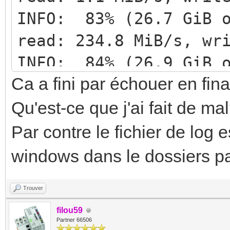
INFO: 83% (26.7 GiB o
read: 234.8 MiB/s, wr
INFO: 84% (26.9 GiB o
Ca a fini par échouer en fin
read: 2.0 MiB/s, writ
INFO: 85% (27.2 GiB o
Qu'est-ce que j'ai fait de ma
read: 1.5 MiB/s, writ
Par contre le fichier de log 
INFO: 89% (28.7 GiB o
windows dans le dossiers par
read: 79.7 MiB/s, wri
Trouver
INFO: 90% (28.8 GiB o
filou59
read: 5.7 MiB/s, writ
Partner 66506