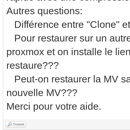
INFO: creating vzdump
Autres questions:
'//192.168.1.10/dump/
Différence entre "Clone" et
11_19_03.vma.zst'
Pour restaurer sur un autre
INFO: issuing guest-a
proxmox et on installe le lie
INFO: issuing guest-a
restaure???
INFO: started backup 
ae83-f3b46d67a192'
Peut-on restaurer la MV sa
INFO: resuming VM aga
nouvelle MV???
INFO: 2% (841.9 MiB 
Merci pour votre aide.
280.6 MiB/s, write: 1
INFO: 4% (1.3 GiB of
Trouver