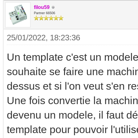
filou59
177.3 MiB/s, write: 1
Partner 66506
INFO: 5% (1.8 GiB of
165.6 MiB/s, write: 1
25/01/2022, 18:23:36
INFO: 7% (2.3 GiB of
Un template c'est un modele :
153.0 MiB/s, write: 1
souhaite se faire une machin
INFO: 8% (2.9 GiB of
dessus et si l'on veut s'en r
202.2 MiB/s, write: 1
Une fois convertie la machin
INFO: 10% (3.3 GiB of
devenu un modele, il faut dé
159.1 MiB/s, write: 1
template pour pouvoir l'util
INFO: 11% (3.8 GiB of