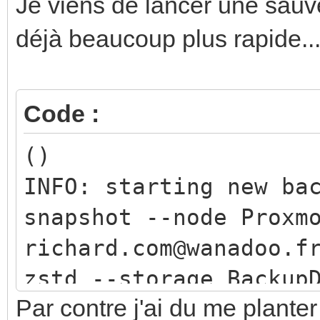
Je viens de lancer une sau
déjà beaucoup plus rapide...
Code :
()
INFO: starting new ba
snapshot --node Proxm
richard.com@wanadoo.f
zstd --storage Backup
Par contre j'ai du me plante
INFO: Starting Backup