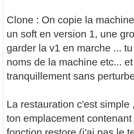
149.1 MiB/s, write: 1
INFO: 13% (4.3 GiB of
Clone : On copie la machine
165.2 MiB/s, write: 1
un soft en version 1, une gro
INFO: 14% (4.7 GiB of
garder la v1 en marche ... tu
165.9 MiB/s, write: 1
noms de la machine etc... et 
INFO: 16% (5.3 GiB of
tranquillement sans perturb
189.7 MiB/s, write: 1
INFO: 18% (5.8 GiB of
La restauration c'est simple 
160.0 MiB/s, write: 1
ton emplacement contenant le
INFO: 19% (6.3 GiB of
fonction restore (j'ai pas l
179.1 MiB/s, write: 1