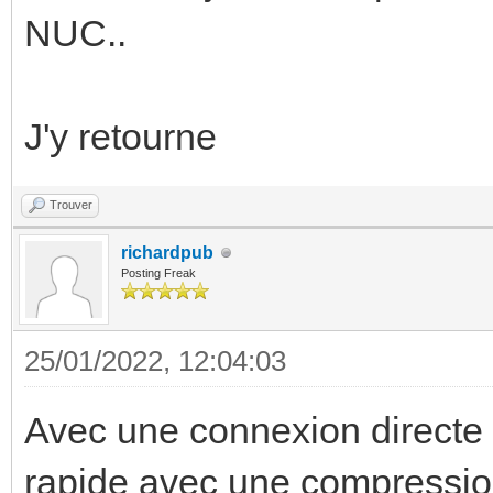
INFO: Backup started 
NUC..
INFO: status = runnin
INFO: VM Name: hasclo
J'y retourne
INFO: include disk 's
Trouver
disk-0' 32G
richardpub
INFO: include disk 'e
Posting Freak
disk-1' 4M
INFO: backup mode: sn
25/01/2022, 12:04:03
INFO: ionice priority
Avec une connexion directe e
INFO: snapshots found
rapide avec une compressio