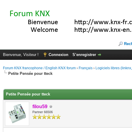
Rec
Bienvenue, Visiteur !
Connexion
S’enregistrer
Forum KNX francophone / English KNX forum
›
Français
›
Logiciels libres (linkn
Petite Pensée pour tteck
(s))
Petite Pensée pour tteck
filou59
Partner 66506