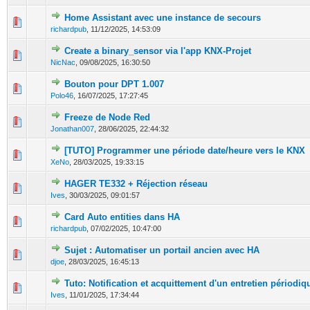
Home Assistant avec une instance de secours
0 Votes - 0 sur 5 en moyenne
1
2
3
4
5
richardpub
,
11/12/2025, 14:53:09
Create a binary_sensor via l'app KNX-Projet
0 Votes - 0 sur 5 en moyenne
1
2
3
4
5
NicNac
,
09/08/2025, 16:30:50
Bouton pour DPT 1.007
0 Votes - 0 sur 5 en moyenne
1
2
3
4
5
Polo46
,
16/07/2025, 17:27:45
Freeze de Node Red
0 Votes - 0 sur 5 en moyenne
1
2
3
4
5
Jonathan007
,
28/06/2025, 22:44:32
[TUTO] Programmer une période date/heure vers le KNX
0 Votes - 0 sur 5 en moyenne
1
2
3
4
5
XeNo
,
28/03/2025, 19:33:15
HAGER TE332 + Réjection réseau
0 Votes - 0 sur 5 en moyenne
1
2
3
4
5
Ives
,
30/03/2025, 09:01:57
Card Auto entities dans HA
0 Votes - 0 sur 5 en moyenne
1
2
3
4
5
richardpub
,
07/02/2025, 10:47:00
Sujet : Automatiser un portail ancien avec HA
0 Votes - 0 sur 5 en moyenne
1
2
3
4
5
djoe
,
28/03/2025, 16:45:13
Tuto: Notification et acquittement d'un entretien périodi
1 Votes - 4 sur 5 en moyenne
1
2
3
4
5
Ives
,
11/01/2025, 17:34:44