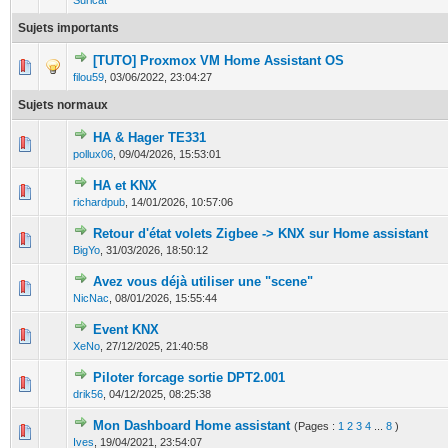
Suricat
Sujets importants
[TUTO] Proxmox VM Home Assistant OS
0 Votes - 0 sur 5 en moyenne
1
2
3
4
5
filou59
,
03/06/2022, 23:04:27
Sujets normaux
HA & Hager TE331
0 Votes - 0 sur 5 en moyenne
1
2
3
4
5
pollux06
,
09/04/2026, 15:53:01
HA et KNX
0 Votes - 0 sur 5 en moyenne
1
2
3
4
5
richardpub
,
14/01/2026, 10:57:06
Retour d'état volets Zigbee -> KNX sur Home assistant
0 Votes - 0 sur 5 en moyenne
1
2
3
4
5
BigYo
,
31/03/2026, 18:50:12
Avez vous déjà utiliser une "scene"
0 Votes - 0 sur 5 en moyenne
1
2
3
4
5
NicNac
,
08/01/2026, 15:55:44
Event KNX
0 Votes - 0 sur 5 en moyenne
1
2
3
4
5
XeNo
,
27/12/2025, 21:40:58
Piloter forcage sortie DPT2.001
0 Votes - 0 sur 5 en moyenne
1
2
3
4
5
drik56
,
04/12/2025, 08:25:38
Mon Dashboard Home assistant
(Pages :
1
2
3
4
...
8
)
2 Votes - 5 sur 5 en moyenne
1
2
3
4
5
Ives
,
19/04/2021, 23:54:07