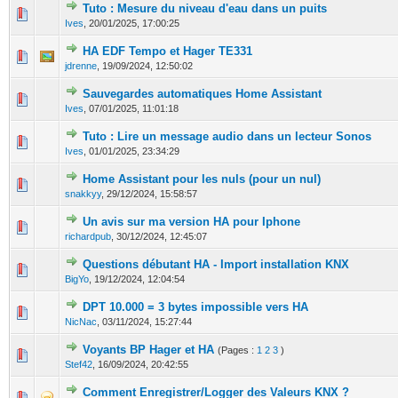
Tuto : Mesure du niveau d'eau dans un puits
0 Votes - 0 sur 5 en moyenne
1
2
3
4
5
Ives
,
20/01/2025, 17:00:25
HA EDF Tempo et Hager TE331
0 Votes - 0 sur 5 en moyenne
1
2
3
4
5
jdrenne
,
19/09/2024, 12:50:02
Sauvegardes automatiques Home Assistant
0 Votes - 0 sur 5 en moyenne
1
2
3
4
5
Ives
,
07/01/2025, 11:01:18
Tuto : Lire un message audio dans un lecteur Sonos
0 Votes - 0 sur 5 en moyenne
1
2
3
4
5
Ives
,
01/01/2025, 23:34:29
Home Assistant pour les nuls (pour un nul)
0 Votes - 0 sur 5 en moyenne
1
2
3
4
5
snakkyy
,
29/12/2024, 15:58:57
Un avis sur ma version HA pour Iphone
0 Votes - 0 sur 5 en moyenne
1
2
3
4
5
richardpub
,
30/12/2024, 12:45:07
Questions débutant HA - Import installation KNX
0 Votes - 0 sur 5 en moyenne
1
2
3
4
5
BigYo
,
19/12/2024, 12:04:54
DPT 10.000 = 3 bytes impossible vers HA
0 Votes - 0 sur 5 en moyenne
1
2
3
4
5
NicNac
,
03/11/2024, 15:27:44
Voyants BP Hager et HA
(Pages :
1
2
3
)
0 Votes - 0 sur 5 en moyenne
1
2
3
4
5
Stef42
,
16/09/2024, 20:42:55
Comment Enregistrer/Logger des Valeurs KNX ?
0 Votes - 0 sur 5 en moyenne
1
2
3
4
5