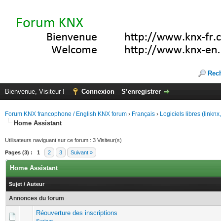
Rec
Bienvenue, Visiteur !
Connexion
S’enregistrer
Forum KNX francophone / English KNX forum
›
Français
›
Logiciels libres (linkn
Home Assistant
Utilisateurs naviguant sur ce forum : 3 Visiteur(s)
Pages (3) :
1
2
3
Suivant »
Home Assistant
Sujet
/
Auteur
Annonces du forum
Réouverture des inscriptions