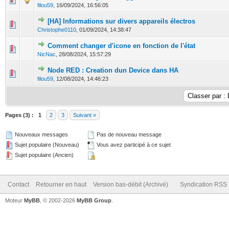
filou59
,
16/09/2024, 16:56:05
[HA] Informations sur divers appareils électros
0 Votes - 0 sur 5 en moyenne
1
2
3
4
5
Christophe0110
,
01/09/2024, 14:38:47
Comment changer d'icone en fonction de l'état
0 Votes - 0 sur 5 en moyenne
1
2
3
4
5
NicNac
,
28/08/2024, 15:57:29
Node RED : Creation dun Device dans HA
0 Votes - 0 sur 5 en moyenne
1
2
3
4
5
filou59
,
12/08/2024, 14:46:23
Pages (3) :
1
2
3
Suivant »
Nouveaux messages
Pas de nouveau message
Sujet populaire (Nouveau)
Vous avez participé à ce sujet
Sujet populaire (Ancien)
Contact
Retourner en haut
Version bas-débit (Archivé)
Syndication RSS
Moteur
MyBB
, © 2002-2026
MyBB Group
.