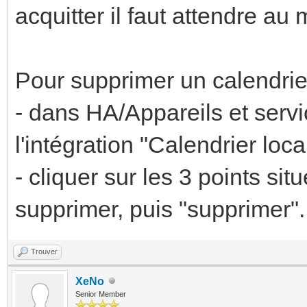
tap_action:
acquitter il faut attendre au
action: toggle
entity:
Pour supprimer un calendrier
input_boolean.test_ac
- dans HA/Appareils et servi
e_adoucisseur
l'intégration "Calendrier loca
icon: mdi:air-filter
- cliquer sur les 3 points si
name: Filtre Adouciss
supprimer, puis "supprimer".
Trouver
XeNo
Senior Member