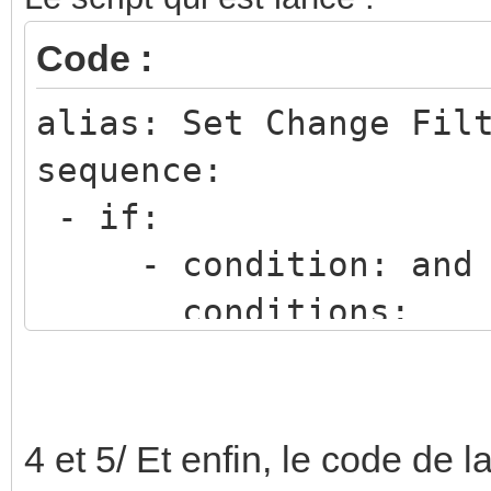
Code :
alias: Set Change Fil
sequence:
- if:
- condition: and
conditions:
- condition: 
conditions
- condition:
4 et 5/ Et enfin, le code de 