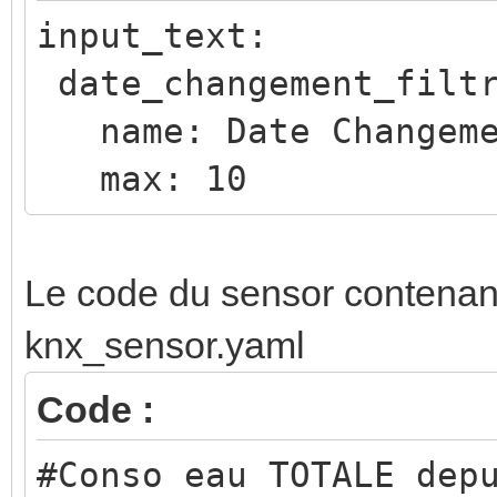
input_text:
name: Puits 25 u + C
date_changement_filtr
entity:
name: Date Changemen
input_text.date_chang
max: 10
show_state: true
tap_action:
action: call-servi
Le code du sensor contenan
service: script.raz
knx_sensor.yaml
styles:
Code :
card:
#Conso eau TOTALE dep
- height: 120px