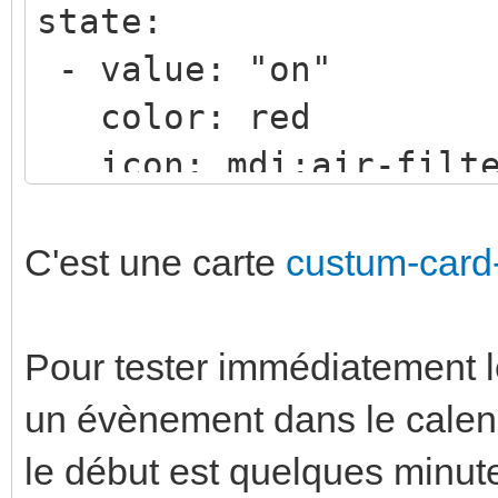
state:
e_adoucisseur
- value: "on"
data: {}
color: red
mode: single
icon: mdi:air-filt
styles:
icon:
C'est une carte
custum-card
- animation:
- blink 1s line
Pour tester immédiatement le 
- value: "off"
un évènement dans le calendr
color: null
le début est quelques minute