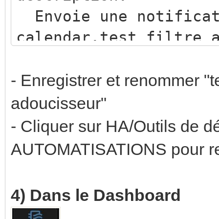
Envoie une notificat
calendar.test_filtre_
désactivé à activé.
triggers:
- Enregistrer et renommer "te
- entity_id: calenda
adoucisseur"
from: "off"
- Cliquer sur HA/Outils de 
to: "on"
AUTOMATISATIONS pour redé
trigger: state
conditions: []
4) Dans le Dashboard
actions: