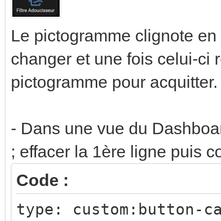
- data:
title: Changement 
Le pictogramme clignote en r
message: >-
changer et une fois celui-ci r
Il est temps de c
pictogramme pour acquitter.
l'adoucisseur. Merci 
une fois termi
- Dans une vue du Dashboar
action: notify.mobi
; effacer la 1ère ligne puis c
- action: input_bool
target:
Code :
entity_id:
type: custom:button-c
input_boolean.test_ac