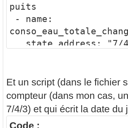
puits
- background: non
- name:
icon:
conso_eau_totale_chan
- color: var(--pri
state_address: "7/4
- width: 40px
type: "volume_liqui
- margin-right: 0
state_class: total_
name:
- font-size: 16p
Et un script (dans le fichier
- color: white
compteur (dans mon cas, un
- padding-left: 1
7/4/3) et qui écrit la date du
state:
Code :