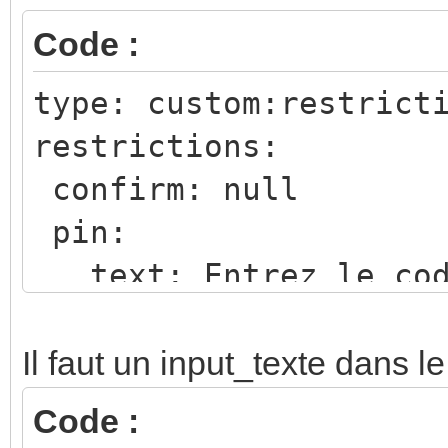
Code :
type: custom:restrict
restrictions:
confirm: null
pin:
text: Entrez le co
code: 1234
card:
Il faut un input_texte dans l
type: custom:button-
Code :
icon: mdi:air-filter