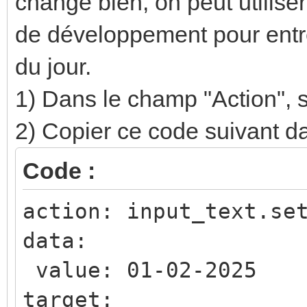
change bien, on peut utilise
states['sensor.conso_
payload: "RESET
de développement pour entre
es_puits'].state + " 
type: "DPT1.015
du jour.
]]]
- delay: "00:00:01
1) Dans le champ "Action", s
- service: input_te
2) Copier ce code suivant d
target:
entity_id:
Code :
input_text.date_chang
action: input_text.se
data:
data:
value: "{{ now().s
value: 01-02-2025
mode: single
target: