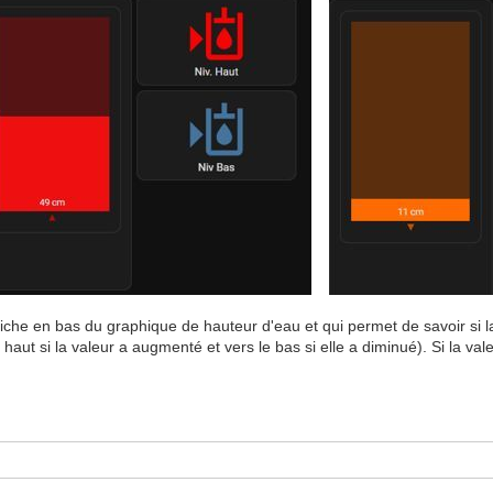
affiche en bas du graphique de hauteur d'eau et qui permet de savoir si
e haut si la valeur a augmenté et vers le bas si elle a diminué). Si la va