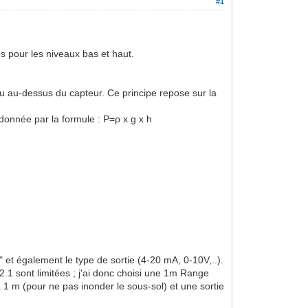
#1
es pour les niveaux bas et haut.
au au-dessus du capteur. Ce principe repose sur la
 donnée par la formule : P=ρ x g x h
" et également le type de sortie (4-20 mA, 0-10V,..).
2.1 sont limitées ; j'ai donc choisi une 1m Range
à 1 m (pour ne pas inonder le sous-sol) et une sortie