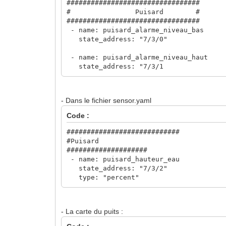
#################################
# Puisard #
#################################
- name: puisard_alarme_niveau_bas
state_address: "7/3/0"
- name: puisard_alarme_niveau_haut
state_address: "7/3/1
- Dans le fichier sensor.yaml
Code :
############################
#Puisard
####################
- name: puisard_hauteur_eau
state_address: "7/3/2"
type: "percent"
- La carte du puits :