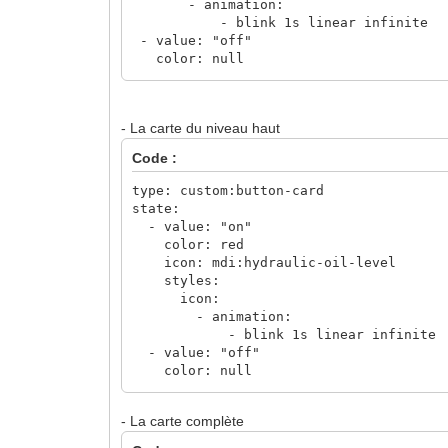
- animation:
- blink 1s linear infinite
- value: "off"
color: null
entity: binary_sensor.puisard_alarme_ni
icon: mdi:hydraulic-oil-level
name: Niv Bas
- La carte du niveau haut
Code :
type: custom:button-card
state:
- value: "on"
color: red
icon: mdi:hydraulic-oil-level
styles:
icon:
- animation:
- blink 1s linear infinite
- value: "off"
color: null
entity: binary_sensor.puisard_alarme_ni
icon: mdi:hydraulic-oil-level
- La carte complète
name: Niv. Haut Puits