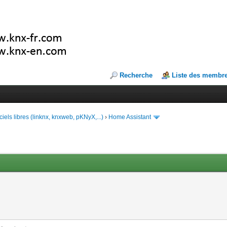
Recherche
Liste des membr
ciels libres (linknx, knxweb, pKNyX,...)
›
Home Assistant