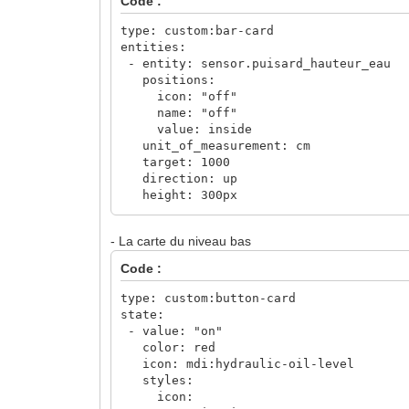
Code :
type: custom:bar-card
entities:
- entity: sensor.puisard_hauteur_eau
positions:
icon: "off"
name: "off"
value: inside
unit_of_measurement: cm
target: 1000
direction: up
height: 300px
severity:
- color: "#ff6b00"
- La carte du niveau bas
from: 0
to: 15
Code :
- color: "#0d6e79"
from: 16
type: custom:button-card
to: 45
state:
- color: "#ee1010"
- value: "on"
from: 46
color: red
to: 100
icon: mdi:hydraulic-oil-level
styles:
icon: