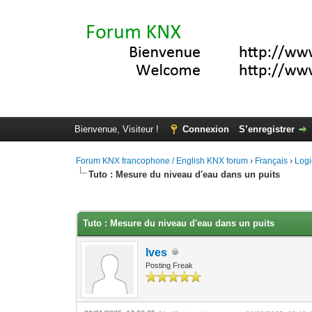
Bienvenue, Visiteur !
Connexion
S’enregistrer
Forum KNX francophone / English KNX forum
›
Français
›
Logi
Tuto : Mesure du niveau d'eau dans un puits
Moyenne : 0 (0 vote(s))
1
2
3
4
5
Tuto : Mesure du niveau d'eau dans un puits
Ives
Posting Freak