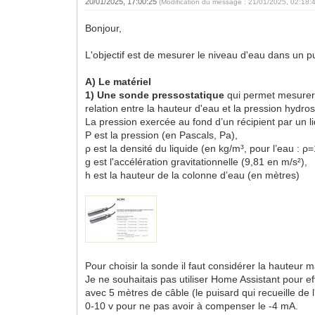
20/01/2025, 17:00:25
(Modification du message : 21/01/2025, 02:18:
Bonjour,
L'objectif est de mesurer le niveau d'eau dans un p
A) Le matériel
1) Une sonde pressostatique
qui permet mesurer 
relation entre la hauteur d'eau et la pression hydros
La pression exercée au fond d’un récipient par un li
P est la pression (en Pascals, Pa),
ρ est la densité du liquide (en kg/m³, pour l’eau : ρ
g est l'accélération gravitationnelle (9,81 en m/s²),
h est la hauteur de la colonne d’eau (en mètres)
Pour choisir la sonde il faut considérer la hauteur 
Je ne souhaitais pas utiliser Home Assistant pour ef
avec 5 mètres de câble (le puisard qui recueille de 
0-10 v pour ne pas avoir à compenser le -4 mA.