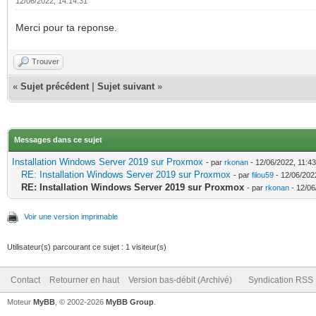
12/06/2022, 14:14:31
Merci pour ta reponse.
Trouver
«
Sujet précédent
|
Sujet suivant
»
Messages dans ce sujet
Installation Windows Server 2019 sur Proxmox
- par
rkonan
- 12/06/2022, 11:43
RE: Installation Windows Server 2019 sur Proxmox
- par
filou59
- 12/06/202
RE: Installation Windows Server 2019 sur Proxmox
- par
rkonan
- 12/06
Voir une version imprimable
Utilisateur(s) parcourant ce sujet : 1 visiteur(s)
Contact
Retourner en haut
Version bas-débit (Archivé)
Syndication RSS
Moteur
MyBB
, © 2002-2026
MyBB Group
.